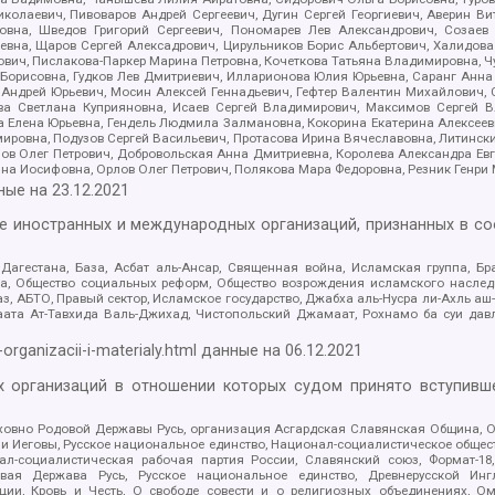
олаевич, Пивоваров Андрей Сергеевич, Дугин Сергей Георгиевич, Аверин В
вна, Шведов Григорий Сергеевич, Пономарев Лев Александрович, Созаев
евна, Щаров Сергей Алексадрович, Цирульников Борис Альбертович, Халидо
ович, Пислакова-Паркер Марина Петровна, Кочеткова Татьяна Владимировна, Ч
Борисовна, Гудков Лев Дмитриевич, Илларионова Юлия Юрьевна, Саранг Анна
Андрей Юрьевич, Мосин Алексей Геннадьевич, Гефтер Валентин Михайлович,
а Светлана Куприяновна, Исаев Сергей Владимирович, Максимов Сергей Вл
а Елена Юрьевна, Гендель Людмила Залмановна, Кокорина Екатерина Алексее
ровна, Подузов Сергей Васильевич, Протасова Ирина Вячеславовна, Литинск
ов Олег Петрович, Добровольская Анна Дмитриевна, Королева Александра Ев
яна Иосифовна, Орлов Олег Петрович, Полякова Мара Федоровна, Резник Генри
ные на
23.12.2021
ле иностранных и международных организаций, признанных в с
гестана, База, Асбат аль-Ансар, Священная война, Исламская группа, Бра
ана, Общество социальных реформ, Общество возрождения исламского насле
з, АБТО, Правый сектор, Исламское государство, Джабха аль-Нусра ли-Ахль а
та Ат-Тавхида Валь-Джихад, Чистопольский Джамаат, Рохнамо ба суи давлат
-organizacii-i-materialy.html
данные на
06.12.2021
 организаций в отношении которых судом принято вступивше
Духовно Родовой Державы Русь, организация Асгардская Славянская Община,
ли Иеговы, Русское национальное единство, Национал-социалистическое обще
нал-социалистическая рабочая партия России, Славянский союз, Формат-
вая Держава Русь, Русское национальное единство, Древнерусской Ингл
ии, Кровь и Честь, О свободе совести и о религиозных объединениях, Ом