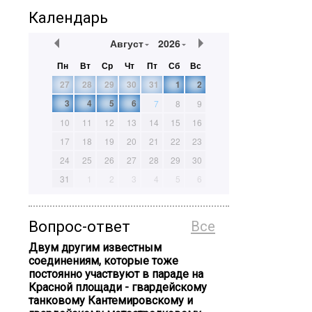
Календарь
Август
2026
Пн
Вт
Ср
Чт
Пт
Сб
Вс
27
28
29
30
31
1
2
3
4
5
6
7
8
9
10
11
12
13
14
15
16
17
18
19
20
21
22
23
24
25
26
27
28
29
30
31
1
2
3
4
5
6
Вопрос-ответ
Все
Двум другим известным
соединениям, которые тоже
постоянно участвуют в параде на
Красной площади - гвардейскому
танковому Кантемировскому и