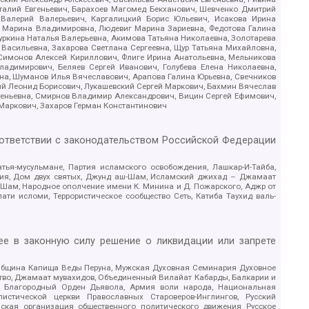
италий Евгеньевич, Барахоев Магомед Бекханович, Шевченко Дмитрий
 Валерий Валерьевич, Каргалицкий Борис Юльевич, Исакова Ирина
ва Марина Владимировна, Людевиг Марина Зариевна, Федотова Галина
уркина Наталья Валерьевна, Акимова Татьяна Николаевна, Золотарева
 Васильевна, Захарова Светлана Сергеевна, Щур Татьяна Михайловна,
 Симонов Алексей Кириллович, Флиге Ирина Анатольевна, Мельникова
адимирович, Беляев Сергей Иванович, Голубева Елена Николаевна,
вна, Шуманов Илья Вячеславович, Арапова Галина Юрьевна, Свечников
ий Леонид Борисович, Лукашевский Сергей Маркович, Бахмин Вячеслав
геньевна, Смирнов Владимир Александрович, Вицин Сергей Ефимович,
 Маркович, Захаров Герман Константинович
оответствии с законодательством Российской Федерации
тья-мусульмане, Партия исламского освобождения, Лашкар-И-Тайба,
дия, Дом двух святых, Джунд аш-Шам, Исламский джихад – Джамаат
ш-Шам, Народное ополчение имени К. Минина и Д. Пожарского, Аджр от
и исломи, Террористическое сообщество Сеть, Катиба Таухид валь-
е в законную силу решение о ликвидации или запрете
 Община Капища Веды Перуна, Мужская Духовная Семинария Духовное
ство, Джамаат мувахидов, Объединенный Вилайат Кабарды, Балкарии и
18, Благородный Орден Дьявола, Армия воли народа, Национальная
истической церкви Православных Староверов-Инглингов, Русский
ская организация общественного политического движения Русское