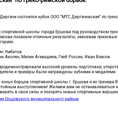
кая" по греко-римской борьбе.
п. Дергачи состоялся кубок ООО "МТС Дергачевская" по гре
 спортивной школы города Ершова под руководством тре
асова показали отличные результаты, завоевав призовые 
гориях:
яс Умбетов
ик Акопян, Малик Агаведиев, Глеб Россик, Иван Власов
родемонстрировали высокий уровень подготовки, упорст
дители и призёры были награждены кубками и медалями.
юных борцов спортивной школы г. Ершова и их тренера 
стойным выступлением! Желаем вам не останавливаться н
 верить в свои силы и покорять новые спортивные верши
ия Ершовского муниципального района