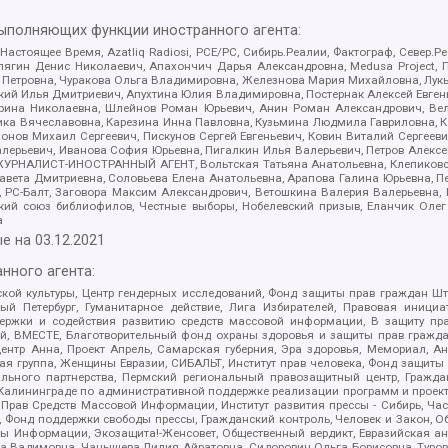
выполняющих функции иностранного агента:
 Настоящее Время, Azatliq Radiosi, PCE/PC, Сибирь.Реалии, Фактограф, Север
ягин Денис Николаевич, Апахончич Дарья Александровна, Medusa Project, П
етровна, Чуракова Ольга Владимировна, Железнова Мария Михайловна, Лукьян
й Илья Дмитриевич, Апухтина Юлия Владимировна, Постернак Алексей Евгеньев
рина Николаевна, Шлейнов Роман Юрьевич, Анин Роман Александрович, Вел
оника Вячеславовна, Карезина Инна Павловна, Кузьмина Людмила Гавриловна
ов Михаил Сергеевич, Пискунов Сергей Евгеньевич, Ковин Виталий Сергеевич
алерьевич, Иванова София Юрьевна, Пигалкин Илья Валерьевич, Петров Алексе
а, ЖУРНАЛИСТ-ИНОСТРАННЫЙ АГЕНТ, Вольтская Татьяна Анатольевна, Клепиков
авета Дмитриевна, Соловьева Елена Анатольевна, Арапова Галина Юрьевна, П
иа, РС-Балт, Заговора Максим Александрович, Ветошкина Валерия Валерьевна
ский союз библиофилов, Честные выборы, Нобелевский призыв, Еланчик Олег
а
е на
03.12.2021
нного агента:
ой культуры, Центр гендерных исследований, Фонд защиты прав граждан Шта
 Петербург, Гуманитарное действие, Лига Избирателей, Правовая инициат
держки и содействия развитию средств массовой информации, В защиту п
ий, ВМЕСТЕ, Благотворительный фонд охраны здоровья и защиты прав граж
, центр Анна, Проект Апрель, Самарская губерния, Эра здоровья, Мемориал,
я группа, Женщины Евразии, СИБАЛЬТ, Институт прав человека, Фонд защиты 
льного партнерства, Пермский региональный правозащитный центр, Граждан
лининграде по административной поддержке реализации программ и проекто
 Прав Средств Массовой Информации, Институт развития прессы - Сибирь, Ча
, Фонд поддержки свободы прессы, Гражданский контроль, Человек и Закон, 
оды Информации, Экозащита!-Женсовет, Общественный вердикт, Евразийская а
 Вадимовна, Чанышева Лилия Айратовна, Сидорович Ольга Борисовна, Туровс