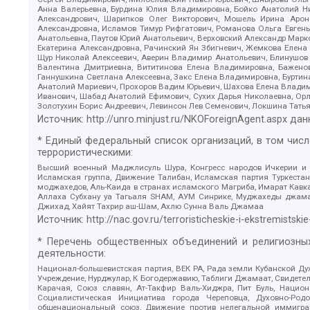
Анна Валерьевна, Бурдина Юлия Владимировна, Бойко Анатолий Ник
Александрович, Шарипков Олег Викторович, Мошель Ирина Ароно
Александровна, Исламов Тимур Рифгатович, Романова Ольга Евгень
Анатольевна, Паутов Юрий Анатольевич, Верховский Александр Марк
Екатерина Александровна, Рачинский Ян Збигневич, Жемкова Елена 
Щур Николай Алексеевич, Аверин Владимир Анатольевич, Блинушов 
Валентина Дмитриевна, Вититинова Елена Владимировна, Баженов
Ганнушкина Светлана Алексеевна, Закс Елена Владимировна, Буртин
Анатолий Мариевич, Прохоров Вадим Юрьевич, Шахова Елена Владими
Иванович, Шабад Анатолий Ефимович, Сухих Дарья Николаевна, Орл
Золотухин Борис Андреевич, Левинсон Лев Семенович, Локшина Тать
Источник:
http://unro.minjust.ru/NKOForeignAgent.aspx
дан
* Единый федеральный список организаций, в том чис
террористическими:
Высший военный Маджлисуль Шура, Конгресс народов Ичкерии и Да
Исламская группа, Движение Талибан, Исламская партия Туркест
моджахедов, Аль-Каида в странах исламского Магриба, Имарат Кавка
Аллаха Субхану уа Тагьаля SHAM, АУМ Синрике, Муджахеды джамаа
Джихад, Хайят Тахрир аш-Шам, Ахлю Сунна Валь Джамаа
Источник:
http://nac.gov.ru/terroristicheskie-i-ekstremistskie
* Перечень общественных объединений и религиозных
деятельности:
Национал-большевистская партия, ВЕК РА, Рада земли Кубанской 
Учреждение, Нурджулар, К Богодержавию, Таблиги Джамаат, Свидете
Карачая, Союз славян, Ат-Такфир Валь-Хиджра, Пит Буль, Нацио
Социалистическая Инициатива города Череповца, Духовно-Родо
общенациональный союз, Движение против нелегальной иммиграц