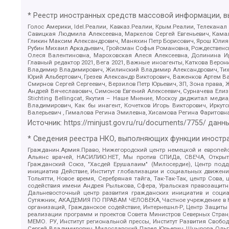
* Реестр иностранных средств массовой информации, 
Голос Америки, Idel.Реалии, Кавказ.Реалии, Крым.Реалии, Телеканал
Савицкая Людмила Алексеевна, Маркелов Сергей Евгеньевич, Камал
Гликин Максим Александрович, Маняхин Петр Борисович, Ярош Юлия П
Рубин Михаил Аркадьевич, Гройсман Софья Романовна, Рождественски
Олеся Валентиновна, Мароховская Алеся Алексеевна, Долинина И
Главный редактор 2021, Вега 2021, Важные иноагенты, Каткова Вер
Владимир Владимирович, Жилинский Владимир Александрович, Тихон
Юрий Альбертович, Грезев Александр Викторович, Важенков Артем В
Смирнов Сергей Сергеевич, Верзилов Петр Юрьевич, ЗП, Зона прав
Андрей Вячеславович, Симонов Евгений Алексеевич, Сурначева Елиз
Stichting Bellingcat, Якутия – Наше Мнение, Москоу диджитал мед
Владимирович, Как бы инагент, Кочетков Игорь Викторович, Иркут
Валерьевич , Гималова Регина Эмилевна, Хисамова Регина Фаритовн
Источник:
https://minjust.gov.ru/ru/documents/7755/
данны
* Сведения реестра НКО, выполняющих функции иностра
Гражданин.Армия.Право, Нижегородский центр немецкой и европейск
Альянс врачей, НАСИЛИЮ.НЕТ, Мы против СПИДа, СВЕЧА, Открытый
Гражданский Союз, "Хасдей Ерушалаим" (Милосердие), Центр под
инициатив Действие, Институт глобализации и социальных движен
Тольятти, Новое время, Серебряная тайга, Так-Так-Так, центр Сова
содействия имени Андрея Рылькова, Сфера, Уральская правозащитна
Дальневосточный центр развития гражданских инициатив и социа
Сутяжник, АКАДЕМИЯ ПО ПРАВАМ ЧЕЛОВЕКА, Частное учреждение в Ка
организаций, Гражданское содействие, Интернешнл-Р, Центр Защиты
реализации программ и проектов Совета Министров Северных Стран
МЕМО. РУ, Институт региональной прессы, Институт Развития Своб
Сергей Владимирович, Милославский Павел Юрьевич, Шнырова Ольга