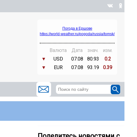
Погода в Ершове
https://world-weather.ru/pogoda/russia/tomsk/
Валюта
Дата
знач.
изм.
▼
USD
07.08
80.93
0.2
▼
EUR
07.08
93.19
0.39
Поделитесь новостями с