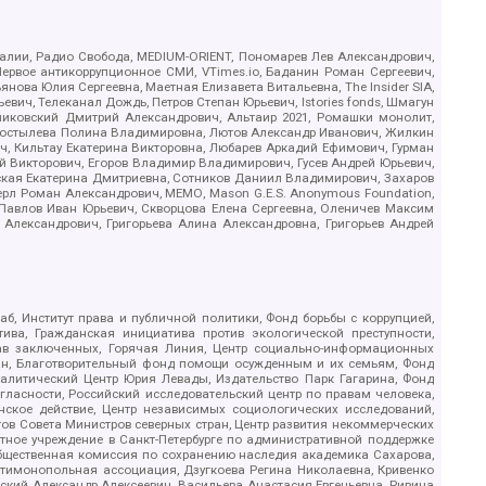
.Реалии, Радио Свобода, MEDIUM-ORIENT, Пономарев Лев Александрович,
ервое антикоррупционное СМИ, VTimes.io, Баданин Роман Сергеевич,
ова Юлия Сергеевна, Маетная Елизавета Витальевна, The Insider SIA,
ич, Телеканал Дождь, Петров Степан Юрьевич, Istories fonds, Шмагун
иковский Дмитрий Александрович, Альтаир 2021, Ромашки монолит,
, Костылева Полина Владимировна, Лютов Александр Иванович, Жилкин
, Кильтау Екатерина Викторовна, Любарев Аркадий Ефимович, Гурман
й Викторович, Егоров Владимир Владимирович, Гусев Андрей Юрьевич,
ская Екатерина Дмитриевна, Сотников Даниил Владимирович, Захаров
ерл Роман Александрович, МЕМО, Mason G.E.S. Anonymous Foundation,
, Павлов Иван Юрьевич, Скворцова Елена Сергеевна, Оленичев Максим
 Александрович, Григорьева Алина Александровна, Григорьев Андрей
б, Институт права и публичной политики, Фонд борьбы с коррупцией,
ива, Гражданская инициатива против экологической преступности,
рав заключенных, Горячая Линия, Центр социально-информационных
дан, Благотворительный фонд помощи осужденным и их семьям, Фонд
 Аналитический Центр Юрия Левады, Издательство Парк Гагарина, Фонд
гласности, Российский исследовательский центр по правам человека,
ское действие, Центр независимых социологических исследований,
в Совета Министров северных стран, Центр развития некоммерческих
стное учреждение в Санкт-Петербурге по административной поддержке
Общественная комиссия по сохранению наследия академика Сахарова,
нтимонопольная ассоциация, Дзугкоева Регина Николаевна, Кривенко
кий Александр Алексеевич, Васильева Анастасия Евгеньевна, Ривина