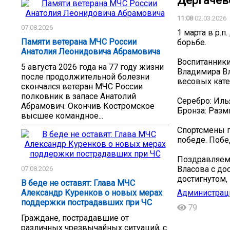
Дергачевс
11:08
02.03.2026
07.08.2026
1 марта в р.
Памяти ветерана МЧС России
борьбе.
Анатолия Леонидовича Абрамовича
Воспитанники
5 августа 2026 года на 77 году жизни
Владимира Вл
после продолжительной болезни
весовых кате
скончался ветеран МЧС России
полковник в запасе Анатолий
Серебро: Иль
Абрамович. Окончив Костромское
Бронза: Разм
высшее командное...
Спортсмены п
победе. Побе
Поздравляем 
Власова с до
07.08.2026
достигнутом,
В беде не оставят: Глава МЧС
Администрац
Александр Куренков о новых мерах
поддержки пострадавших при ЧС
79
Граждане, пострадавшие от
различных чрезвычайных ситуаций, с