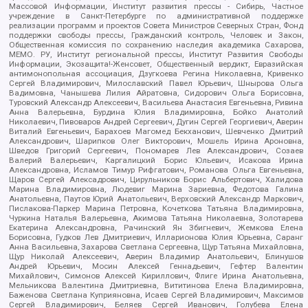
Массовой Информации, Институт развития прессы - Сибирь, Частное
учреждение в Санкт-Петербурге по административной поддержке
реализации программ и проектов Совета Министров Северных Стран, Фонд
поддержки свободы прессы, Гражданский контроль, Человек и Закон,
Общественная комиссия по сохранению наследия академика Сахарова,
МЕМО. РУ, Институт региональной прессы, Институт Развития Свободы
Информации, Экозащита!-Женсовет, Общественный вердикт, Евразийская
антимонопольная ассоциация, Дзугкоева Регина Николаевна, Кривенко
Сергей Владимирович, Милославский Павел Юрьевич, Шнырова Ольга
Вадимовна, Чанышева Лилия Айратовна, Сидорович Ольга Борисовна,
Туровский Александр Алексеевич, Васильева Анастасия Евгеньевна, Ривина
Анна Валерьевна, Бурдина Юлия Владимировна, Бойко Анатолий
Николаевич, Пивоваров Андрей Сергеевич, Дугин Сергей Георгиевич, Аверин
Виталий Евгеньевич, Барахоев Магомед Бекханович, Шевченко Дмитрий
Александрович, Шарипков Олег Викторович, Мошель Ирина Ароновна,
Шведов Григорий Сергеевич, Пономарев Лев Александрович, Созаев
Валерий Валерьевич, Каргалицкий Борис Юльевич, Исакова Ирина
Александровна, Исламов Тимур Рифгатович, Романова Ольга Евгеньевна,
Щаров Сергей Алексадрович, Цирульников Борис Альбертович, Халидова
Марина Владимировна, Людевиг Марина Зариевна, Федотова Галина
Анатольевна, Паутов Юрий Анатольевич, Верховский Александр Маркович,
Пислакова-Паркер Марина Петровна, Кочеткова Татьяна Владимировна,
Чуркина Наталья Валерьевна, Акимова Татьяна Николаевна, Золотарева
Екатерина Александровна, Рачинский Ян Збигневич, Жемкова Елена
Борисовна, Гудков Лев Дмитриевич, Илларионова Юлия Юрьевна, Саранг
Анна Васильевна, Захарова Светлана Сергеевна, Щур Татьяна Михайловна,
Щур Николай Алексеевич, Аверин Владимир Анатольевич, Блинушов
Андрей Юрьевич, Мосин Алексей Геннадьевич, Гефтер Валентин
Михайлович, Симонов Алексей Кириллович, Флиге Ирина Анатольевна,
Мельникова Валентина Дмитриевна, Вититинова Елена Владимировна,
Баженова Светлана Куприяновна, Исаев Сергей Владимирович, Максимов
Сергей Владимирович, Беляев Сергей Иванович, Голубева Елена