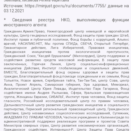
Эмилевна, Хисамова Регина Фаритовна
Источник:
https://minjust.gov.ru/ru/documents/7755/
данные на
03.12.2021
* Сведения реестра НКО, выполняющих функции
иностранного агента:
Гражданин.Армия.Право, Нижегородский центр немецкой и европейской
культуры, Центр гендерных исследований, Фонд защиты прав граждан Штаб,
Институт права и публичной политики, Фонд борьбы с коррупцией, Альянс
врачей, НАСИЛИЮ.НЕТ, Мы против СПИДа, СВЕЧА, Открытый Петербург,
Гуманитарное действие, Лига Избирателей, Правовая инициатива,
Гражданская инициатива против экологической преступности,
Гражданский Союз, "Хасдей Ерушалаим" (Милосердие), Центр поддержки и
содействия развитию средств массовой информации, В защиту прав
заключенных, Горячая Линия, Центр социально-информационных
инициатив Действие, Институт глобализации и социальных движений,
ВМЕСТЕ, Благотворительный фонд охраны здоровья и защиты прав
граждан, Благотворительный фонд помощи осужденным и их семьям, Фонд
Тольятти, Новое время, Серебряная тайга, Так-Так-Так, центр Сова, центр
Анна, Проект Апрель, Самарская губерния, Эра здоровья, Мемориал,
Аналитический Центр Юрия Левады, Издательство Парк Гагарина, Фонд
содействия имени Андрея Рылькова, Сфера, Уральская правозащитная
группа, Женщины Евразии, СИБАЛЬТ, Институт прав человека, Фонд защиты
гласности, Российский исследовательский центр по правам человека,
Дальневосточный центр развития гражданских инициатив и социального
партнерства, Пермский региональный правозащитный центр, Гражданское
действие, Центр независимых социологических исследований, Сутяжник,
АКАДЕМИЯ ПО ПРАВАМ ЧЕЛОВЕКА, Частное учреждение в Калининграде по
административной поддержке реализации программ и проектов Совета
Министров северных стран, Центр развития некоммерческих организаций,
Гражданское содействие, Интернешнл-Р, Центр Защиты Прав Средств