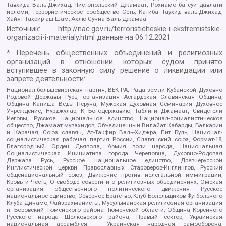
Тавхида Валь-Джихад, Чистопольский Джамаат, Рохнамо ба суи давлати
исломи, Террористическое сообщество Сеть, Катиба Таухид валь-Джихад,
Хайят Тахрир аш-Шам, Ахлю Сунна Валь Джамаа
Источник:
http://nac.gov.ru/terroristicheskie-i-ekstremistskie-
organizacii-i-materialy.html
данные на
06.12.2021
* Перечень общественных объединений и религиозных
организаций в отношении которых судом принято
вступившее в законную силу решение о ликвидации или
запрете деятельности:
Национал-большевистская партия, ВЕК РА, Рада земли Кубанской Духовно
Родовой Державы Русь, организация Асгардская Славянская Община,
Община Капища Веды Перуна, Мужская Духовная Семинария Духовное
Учреждение, Нурджулар, К Богодержавию, Таблиги Джамаат, Свидетели
Иеговы, Русское национальное единство, Национал-социалистическое
общество, Джамаат мувахидов, Объединенный Вилайат Кабарды, Балкарии
и Карачая, Союз славян, Ат-Такфир Валь-Хиджра, Пит Буль, Национал-
социалистическая рабочая партия России, Славянский союз, Формат-18,
Благородный Орден Дьявола, Армия воли народа, Национальная
Социалистическая Инициатива города Череповца, Духовно-Родовая
Держава Русь, Русское национальное единство, Древнерусской
Инглистической церкви Православных Староверов-Инглингов, Русский
общенациональный союз, Движение против нелегальной иммиграции,
Кровь и Честь, О свободе совести и о религиозных объединениях, Омская
организация общественного политического движения Русское
национальное единство, Северное Братство, Клуб Болельщиков Футбольного
Клуба Динамо, Файзрахманисты, Мусульманская религиозная организация
п. Боровский Тюменского района Тюменской области, Община Коренного
Русского народа Щелковского района, Правый сектор, Украинская
национальная ассамблея – Украинская народная самооборона,