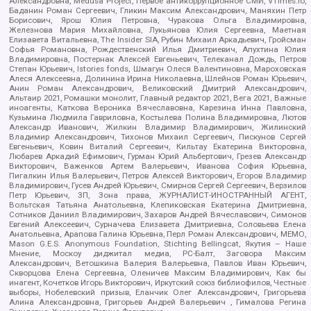
Александровна, Medusa Project, Первое антикоррупционное СМИ, VTimes.io,
Баданин Роман Сергеевич, Гликин Максим Александрович, Маняхин Петр
Борисович, Ярош Юлия Петровна, Чуракова Ольга Владимировна,
Железнова Мария Михайловна, Лукьянова Юлия Сергеевна, Маетная
Елизавета Витальевна, The Insider SIA, Рубин Михаил Аркадьевич, Гройсман
Софья Романовна, Рождественский Илья Дмитриевич, Апухтина Юлия
Владимировна, Постернак Алексей Евгеньевич, Телеканал Дождь, Петров
Степан Юрьевич, Istories fonds, Шмагун Олеся Валентиновна, Мароховская
Алеся Алексеевна, Долинина Ирина Николаевна, Шлейнов Роман Юрьевич,
Анин Роман Александрович, Великовский Дмитрий Александрович,
Альтаир 2021, Ромашки монолит, Главный редактор 2021, Вега 2021, Важные
иноагенты, Каткова Вероника Вячеславовна, Карезина Инна Павловна,
Кузьмина Людмила Гавриловна, Костылева Полина Владимировна, Лютов
Александр Иванович, Жилкин Владимир Владимирович, Жилинский
Владимир Александрович, Тихонов Михаил Сергеевич, Пискунов Сергей
Евгеньевич, Ковин Виталий Сергеевич, Кильтау Екатерина Викторовна,
Любарев Аркадий Ефимович, Гурман Юрий Альбертович, Грезев Александр
Викторович, Важенков Артем Валерьевич, Иванова София Юрьевна,
Пигалкин Илья Валерьевич, Петров Алексей Викторович, Егоров Владимир
Владимирович, Гусев Андрей Юрьевич, Смирнов Сергей Сергеевич, Верзилов
Петр Юрьевич, ЗП, Зона права, ЖУРНАЛИСТ-ИНОСТРАННЫЙ АГЕНТ,
Вольтская Татьяна Анатольевна, Клепиковская Екатерина Дмитриевна,
Сотников Даниил Владимирович, Захаров Андрей Вячеславович, Симонов
Евгений Алексеевич, Сурначева Елизавета Дмитриевна, Соловьева Елена
Анатольевна, Арапова Галина Юрьевна, Перл Роман Александрович, МЕМО,
Mason G.E.S. Anonymous Foundation, Stichting Bellingcat, Якутия – Наше
Мнение, Москоу диджитал медиа, РС-Балт, Заговора Максим
Александрович, Ветошкина Валерия Валерьевна, Павлов Иван Юрьевич,
Скворцова Елена Сергеевна, Оленичев Максим Владимирович, Как бы
инагент, Кочетков Игорь Викторович, Иркутский союз библиофилов, Честные
выборы, Нобелевский призыв, Еланчик Олег Александрович, Григорьева
Алина Александровна, Григорьев Андрей Валерьевич , Гималова Регина