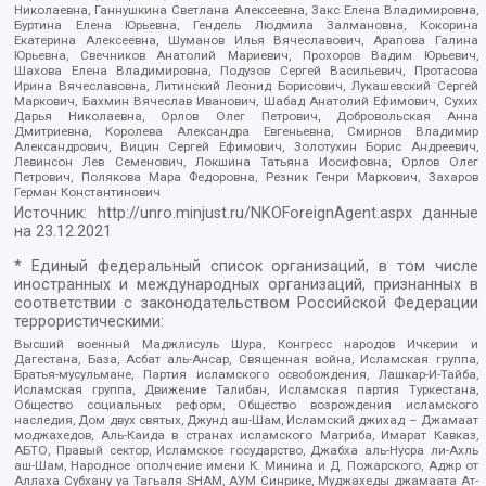
Николаевна, Ганнушкина Светлана Алексеевна, Закс Елена Владимировна,
Буртина Елена Юрьевна, Гендель Людмила Залмановна, Кокорина
Екатерина Алексеевна, Шуманов Илья Вячеславович, Арапова Галина
Юрьевна, Свечников Анатолий Мариевич, Прохоров Вадим Юрьевич,
Шахова Елена Владимировна, Подузов Сергей Васильевич, Протасова
Ирина Вячеславовна, Литинский Леонид Борисович, Лукашевский Сергей
Маркович, Бахмин Вячеслав Иванович, Шабад Анатолий Ефимович, Сухих
Дарья Николаевна, Орлов Олег Петрович, Добровольская Анна
Дмитриевна, Королева Александра Евгеньевна, Смирнов Владимир
Александрович, Вицин Сергей Ефимович, Золотухин Борис Андреевич,
Левинсон Лев Семенович, Локшина Татьяна Иосифовна, Орлов Олег
Петрович, Полякова Мара Федоровна, Резник Генри Маркович, Захаров
Герман Константинович
Источник:
http://unro.minjust.ru/NKOForeignAgent.aspx
данные
на
23.12.2021
* Единый федеральный список организаций, в том числе
иностранных и международных организаций, признанных в
соответствии с законодательством Российской Федерации
террористическими:
Высший военный Маджлисуль Шура, Конгресс народов Ичкерии и
Дагестана, База, Асбат аль-Ансар, Священная война, Исламская группа,
Братья-мусульмане, Партия исламского освобождения, Лашкар-И-Тайба,
Исламская группа, Движение Талибан, Исламская партия Туркестана,
Общество социальных реформ, Общество возрождения исламского
наследия, Дом двух святых, Джунд аш-Шам, Исламский джихад – Джамаат
моджахедов, Аль-Каида в странах исламского Магриба, Имарат Кавказ,
АБТО, Правый сектор, Исламское государство, Джабха аль-Нусра ли-Ахль
аш-Шам, Народное ополчение имени К. Минина и Д. Пожарского, Аджр от
Аллаха Субхану уа Тагьаля SHAM, АУМ Синрике, Муджахеды джамаата Ат-