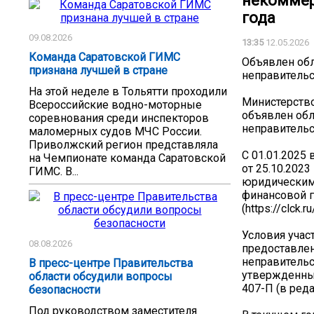
некоммер
года
09.08.2026
13:35
12.05.2026
Команда Саратовской ГИМС
Объявлен об
признана лучшей в стране
неправительс
На этой неделе в Тольятти проходили
Министерство
Всероссийские водно-моторные
объявлен обл
соревнования среди инспекторов
неправительс
маломерных судов МЧС России.
Приволжский регион представляла
С 01.01.2025
на Чемпионате команда Саратовской
от 25.10.202
ГИМС. В...
юридическим 
финансовой 
(https://clck.
Условия учас
08.08.2026
предоставлен
неправитель
В пресс-центре Правительства
утвержденным
области обсудили вопросы
407-П (в реда
безопасности
Под руководством заместителя