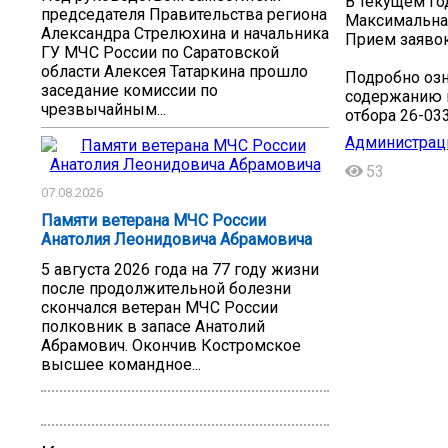
В текущем го
председателя Правительства региона
Максимальная
Александра Стрелюхина и начальника
Прием заявок 
ГУ МЧС России по Саратовской
области Алексея Татаркина прошло
Подробно озн
заседание комиссии по
содержанию и
чрезвычайным...
отбора 26-03
Администрац
53
07.08.2026
Памяти ветерана МЧС России
Анатолия Леонидовича Абрамовича
5 августа 2026 года на 77 году жизни
после продолжительной болезни
скончался ветеран МЧС России
полковник в запасе Анатолий
Абрамович. Окончив Костромское
высшее командное...