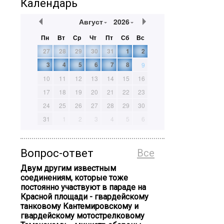
Календарь
Август
2026
Пн
Вт
Ср
Чт
Пт
Сб
Вс
27
28
29
30
31
1
2
3
4
5
6
7
8
9
10
11
12
13
14
15
16
17
18
19
20
21
22
23
24
25
26
27
28
29
30
31
1
2
3
4
5
6
Вопрос-ответ
Все
Двум другим известным
соединениям, которые тоже
постоянно участвуют в параде на
Красной площади - гвардейскому
танковому Кантемировскому и
гвардейскому мотострелковому