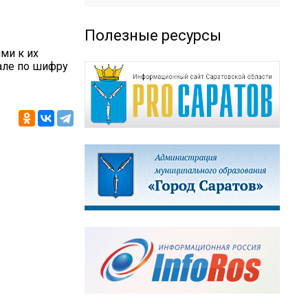
Полезные ресурсы
ми к их
але по шифру