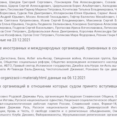
вна, Шведов Григорий Сергеевич, Пономарев Лев Александрович, Созаев
евна, Щаров Сергей Алексадрович, Цирульников Борис Альбертович, Халидо
ович, Пислакова-Паркер Марина Петровна, Кочеткова Татьяна Владимировна, Ч
Борисовна, Гудков Лев Дмитриевич, Илларионова Юлия Юрьевна, Саранг Анна
Андрей Юрьевич, Мосин Алексей Геннадьевич, Гефтер Валентин Михайлович,
а Светлана Куприяновна, Исаев Сергей Владимирович, Максимов Сергей Вл
а Елена Юрьевна, Гендель Людмила Залмановна, Кокорина Екатерина Алексее
ровна, Подузов Сергей Васильевич, Протасова Ирина Вячеславовна, Литинск
ов Олег Петрович, Добровольская Анна Дмитриевна, Королева Александра Ев
яна Иосифовна, Орлов Олег Петрович, Полякова Мара Федоровна, Резник Генри
ные на
23.12.2021
ле иностранных и международных организаций, признанных в с
гестана, База, Асбат аль-Ансар, Священная война, Исламская группа, Бра
ана, Общество социальных реформ, Общество возрождения исламского насле
з, АБТО, Правый сектор, Исламское государство, Джабха аль-Нусра ли-Ахль а
та Ат-Тавхида Валь-Джихад, Чистопольский Джамаат, Рохнамо ба суи давлат
-organizacii-i-materialy.html
данные на
06.12.2021
 организаций в отношении которых судом принято вступивше
Духовно Родовой Державы Русь, организация Асгардская Славянская Община,
ли Иеговы, Русское национальное единство, Национал-социалистическое обще
нал-социалистическая рабочая партия России, Славянский союз, Формат-
вая Держава Русь, Русское национальное единство, Древнерусской Ингл
ии, Кровь и Честь, О свободе совести и о религиозных объединениях, Ом
тбольного Клуба Динамо, Файзрахманисты, Мусульманская религиозная орган