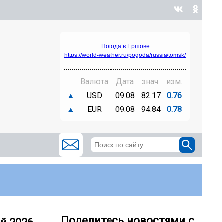
Погода в Ершове
https://world-weather.ru/pogoda/russia/tomsk/
Валюта
Дата
знач.
изм.
▲
USD
09.08
82.17
0.76
▲
EUR
09.08
94.84
0.78
Поделитесь новостями с