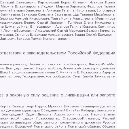
 Валерий Валерьевич, Каргалицкий Борис Юльевич, Исакова Ирина
ва Марина Владимировна, Людевиг Марина Зариевна, Федотова Галина
уркина Наталья Валерьевна, Акимова Татьяна Николаевна, Золотарева
 Васильевна, Захарова Светлана Сергеевна, Щур Татьяна Михайловна,
 Симонов Алексей Кириллович, Флиге Ирина Анатольевна, Мельникова
адимирович, Беляев Сергей Иванович, Голубева Елена Николаевна,
вна, Шуманов Илья Вячеславович, Арапова Галина Юрьевна, Свечников
ий Леонид Борисович, Лукашевский Сергей Маркович, Бахмин Вячеслав
геньевна, Смирнов Владимир Александрович, Вицин Сергей Ефимович,
 Маркович, Захаров Герман Константинович
оответствии с законодательством Российской Федерации
тья-мусульмане, Партия исламского освобождения, Лашкар-И-Тайба,
дия, Дом двух святых, Джунд аш-Шам, Исламский джихад – Джамаат
ш-Шам, Народное ополчение имени К. Минина и Д. Пожарского, Аджр от
и исломи, Террористическое сообщество Сеть, Катиба Таухид валь-
е в законную силу решение о ликвидации или запрете
 Община Капища Веды Перуна, Мужская Духовная Семинария Духовное
ство, Джамаат мувахидов, Объединенный Вилайат Кабарды, Балкарии и
18, Благородный Орден Дьявола, Армия воли народа, Национальная
истической церкви Православных Староверов-Инглингов, Русский
ская организация общественного политического движения Русское
изация п. Боровский Тюменского района Тюменской области, Община