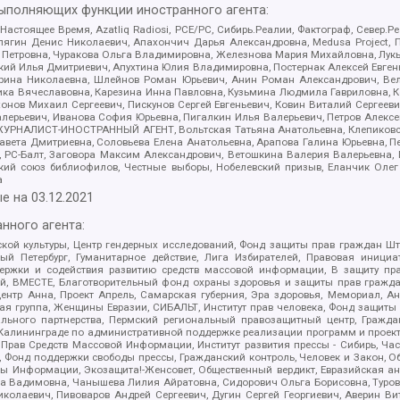
выполняющих функции иностранного агента:
 Настоящее Время, Azatliq Radiosi, PCE/PC, Сибирь.Реалии, Фактограф, Север
ягин Денис Николаевич, Апахончич Дарья Александровна, Medusa Project, П
етровна, Чуракова Ольга Владимировна, Железнова Мария Михайловна, Лукьян
й Илья Дмитриевич, Апухтина Юлия Владимировна, Постернак Алексей Евгеньев
рина Николаевна, Шлейнов Роман Юрьевич, Анин Роман Александрович, Вел
оника Вячеславовна, Карезина Инна Павловна, Кузьмина Людмила Гавриловна
ов Михаил Сергеевич, Пискунов Сергей Евгеньевич, Ковин Виталий Сергеевич
алерьевич, Иванова София Юрьевна, Пигалкин Илья Валерьевич, Петров Алексе
а, ЖУРНАЛИСТ-ИНОСТРАННЫЙ АГЕНТ, Вольтская Татьяна Анатольевна, Клепиков
авета Дмитриевна, Соловьева Елена Анатольевна, Арапова Галина Юрьевна, П
иа, РС-Балт, Заговора Максим Александрович, Ветошкина Валерия Валерьевна
ский союз библиофилов, Честные выборы, Нобелевский призыв, Еланчик Олег
а
е на
03.12.2021
нного агента:
ой культуры, Центр гендерных исследований, Фонд защиты прав граждан Шта
 Петербург, Гуманитарное действие, Лига Избирателей, Правовая инициат
держки и содействия развитию средств массовой информации, В защиту п
ий, ВМЕСТЕ, Благотворительный фонд охраны здоровья и защиты прав граж
, центр Анна, Проект Апрель, Самарская губерния, Эра здоровья, Мемориал,
я группа, Женщины Евразии, СИБАЛЬТ, Институт прав человека, Фонд защиты 
льного партнерства, Пермский региональный правозащитный центр, Граждан
лининграде по административной поддержке реализации программ и проекто
 Прав Средств Массовой Информации, Институт развития прессы - Сибирь, Ча
, Фонд поддержки свободы прессы, Гражданский контроль, Человек и Закон, 
оды Информации, Экозащита!-Женсовет, Общественный вердикт, Евразийская а
 Вадимовна, Чанышева Лилия Айратовна, Сидорович Ольга Борисовна, Туровс
олаевич, Пивоваров Андрей Сергеевич, Дугин Сергей Георгиевич, Аверин В