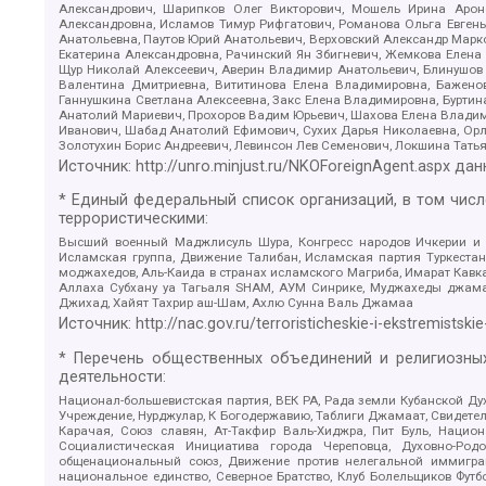
Александрович, Шарипков Олег Викторович, Мошель Ирина Ароно
Александровна, Исламов Тимур Рифгатович, Романова Ольга Евгень
Анатольевна, Паутов Юрий Анатольевич, Верховский Александр Марк
Екатерина Александровна, Рачинский Ян Збигневич, Жемкова Елена 
Щур Николай Алексеевич, Аверин Владимир Анатольевич, Блинушов 
Валентина Дмитриевна, Вититинова Елена Владимировна, Баженов
Ганнушкина Светлана Алексеевна, Закс Елена Владимировна, Буртин
Анатолий Мариевич, Прохоров Вадим Юрьевич, Шахова Елена Владими
Иванович, Шабад Анатолий Ефимович, Сухих Дарья Николаевна, Орл
Золотухин Борис Андреевич, Левинсон Лев Семенович, Локшина Тать
Источник:
http://unro.minjust.ru/NKOForeignAgent.aspx
дан
* Единый федеральный список организаций, в том чис
террористическими:
Высший военный Маджлисуль Шура, Конгресс народов Ичкерии и Да
Исламская группа, Движение Талибан, Исламская партия Туркест
моджахедов, Аль-Каида в странах исламского Магриба, Имарат Кавка
Аллаха Субхану уа Тагьаля SHAM, АУМ Синрике, Муджахеды джамаа
Джихад, Хайят Тахрир аш-Шам, Ахлю Сунна Валь Джамаа
Источник:
http://nac.gov.ru/terroristicheskie-i-ekstremistskie
* Перечень общественных объединений и религиозных
деятельности:
Национал-большевистская партия, ВЕК РА, Рада земли Кубанской 
Учреждение, Нурджулар, К Богодержавию, Таблиги Джамаат, Свидете
Карачая, Союз славян, Ат-Такфир Валь-Хиджра, Пит Буль, Нацио
Социалистическая Инициатива города Череповца, Духовно-Родо
общенациональный союз, Движение против нелегальной иммиграц
национальное единство, Северное Братство, Клуб Болельщиков Фу