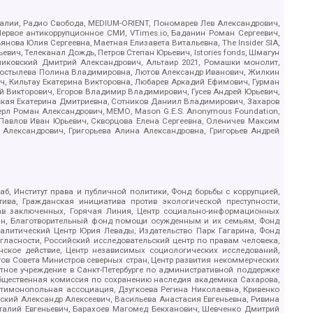
.Реалии, Радио Свобода, MEDIUM-ORIENT, Пономарев Лев Александрович,
ервое антикоррупционное СМИ, VTimes.io, Баданин Роман Сергеевич,
ова Юлия Сергеевна, Маетная Елизавета Витальевна, The Insider SIA,
ич, Телеканал Дождь, Петров Степан Юрьевич, Istories fonds, Шмагун
иковский Дмитрий Александрович, Альтаир 2021, Ромашки монолит,
, Костылева Полина Владимировна, Лютов Александр Иванович, Жилкин
, Кильтау Екатерина Викторовна, Любарев Аркадий Ефимович, Гурман
й Викторович, Егоров Владимир Владимирович, Гусев Андрей Юрьевич,
ская Екатерина Дмитриевна, Сотников Даниил Владимирович, Захаров
ерл Роман Александрович, МЕМО, Mason G.E.S. Anonymous Foundation,
, Павлов Иван Юрьевич, Скворцова Елена Сергеевна, Оленичев Максим
 Александрович, Григорьева Алина Александровна, Григорьев Андрей
б, Институт права и публичной политики, Фонд борьбы с коррупцией,
ива, Гражданская инициатива против экологической преступности,
рав заключенных, Горячая Линия, Центр социально-информационных
дан, Благотворительный фонд помощи осужденным и их семьям, Фонд
 Аналитический Центр Юрия Левады, Издательство Парк Гагарина, Фонд
гласности, Российский исследовательский центр по правам человека,
ское действие, Центр независимых социологических исследований,
в Совета Министров северных стран, Центр развития некоммерческих
стное учреждение в Санкт-Петербурге по административной поддержке
Общественная комиссия по сохранению наследия академика Сахарова,
нтимонопольная ассоциация, Дзугкоева Регина Николаевна, Кривенко
кий Александр Алексеевич, Васильева Анастасия Евгеньевна, Ривина
италий Евгеньевич, Барахоев Магомед Бекханович, Шевченко Дмитрий