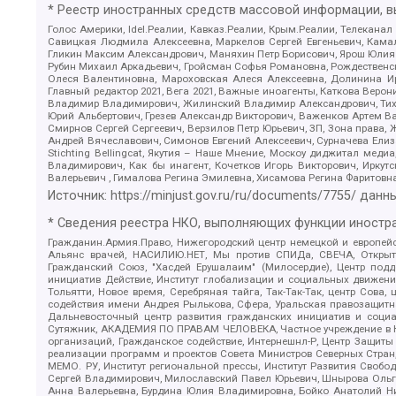
* Реестр иностранных средств массовой информации, 
Голос Америки, Idel.Реалии, Кавказ.Реалии, Крым.Реалии, Телеканал
Савицкая Людмила Алексеевна, Маркелов Сергей Евгеньевич, Камал
Гликин Максим Александрович, Маняхин Петр Борисович, Ярош Юлия П
Рубин Михаил Аркадьевич, Гройсман Софья Романовна, Рождественски
Олеся Валентиновна, Мароховская Алеся Алексеевна, Долинина И
Главный редактор 2021, Вега 2021, Важные иноагенты, Каткова Вер
Владимир Владимирович, Жилинский Владимир Александрович, Тихон
Юрий Альбертович, Грезев Александр Викторович, Важенков Артем В
Смирнов Сергей Сергеевич, Верзилов Петр Юрьевич, ЗП, Зона прав
Андрей Вячеславович, Симонов Евгений Алексеевич, Сурначева Елиз
Stichting Bellingcat, Якутия – Наше Мнение, Москоу диджитал мед
Владимирович, Как бы инагент, Кочетков Игорь Викторович, Иркут
Валерьевич , Гималова Регина Эмилевна, Хисамова Регина Фаритовн
Источник:
https://minjust.gov.ru/ru/documents/7755/
данны
* Сведения реестра НКО, выполняющих функции иностра
Гражданин.Армия.Право, Нижегородский центр немецкой и европейск
Альянс врачей, НАСИЛИЮ.НЕТ, Мы против СПИДа, СВЕЧА, Открытый
Гражданский Союз, "Хасдей Ерушалаим" (Милосердие), Центр под
инициатив Действие, Институт глобализации и социальных движен
Тольятти, Новое время, Серебряная тайга, Так-Так-Так, центр Сова
содействия имени Андрея Рылькова, Сфера, Уральская правозащитна
Дальневосточный центр развития гражданских инициатив и социа
Сутяжник, АКАДЕМИЯ ПО ПРАВАМ ЧЕЛОВЕКА, Частное учреждение в Ка
организаций, Гражданское содействие, Интернешнл-Р, Центр Защиты
реализации программ и проектов Совета Министров Северных Стран
МЕМО. РУ, Институт региональной прессы, Институт Развития Своб
Сергей Владимирович, Милославский Павел Юрьевич, Шнырова Ольга
Анна Валерьевна, Бурдина Юлия Владимировна, Бойко Анатолий Ник