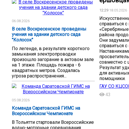
ершовцам
12:29
18.05.2026
Искусственны
06.08.2026
справиться с
В селе Воскресенское проведены
«Серебряные
учения на здании детского сада
района прод
"Колосок"
Они задумали
справиться с
По легенде, в результате короткого
Наставниками
замыкания электропроводки
просветитель
произошло загорание в актовом зале
совместно с 
на 1 этаже. Площадь пожара - 6
Результат уд
квадратных метров. Создалась
для активных
угроза распространения...
помощники.
ГАУ СО КЦСО
43
05.08.2026
Команда Саратовской ГИМС на
Всероссийском Чемпионате
В Тольятти стартовали Всероссийские
водно-моторные соревнования