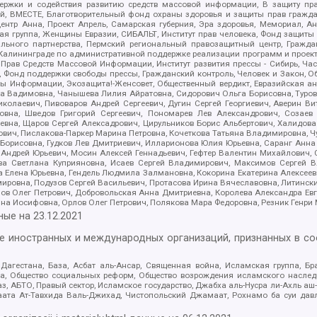
держки и содействия развитию средств массовой информации, В защиту п
ий, ВМЕСТЕ, Благотворительный фонд охраны здоровья и защиты прав граж
, центр Анна, Проект Апрель, Самарская губерния, Эра здоровья, Мемориал,
я группа, Женщины Евразии, СИБАЛЬТ, Институт прав человека, Фонд защиты 
льного партнерства, Пермский региональный правозащитный центр, Граждан
лининграде по административной поддержке реализации программ и проекто
 Прав Средств Массовой Информации, Институт развития прессы - Сибирь, Ча
, Фонд поддержки свободы прессы, Гражданский контроль, Человек и Закон, 
оды Информации, Экозащита!-Женсовет, Общественный вердикт, Евразийская а
 Вадимовна, Чанышева Лилия Айратовна, Сидорович Ольга Борисовна, Туровс
олаевич, Пивоваров Андрей Сергеевич, Дугин Сергей Георгиевич, Аверин В
вна, Шведов Григорий Сергеевич, Пономарев Лев Александрович, Созаев
евна, Щаров Сергей Алексадрович, Цирульников Борис Альбертович, Халидо
ович, Пислакова-Паркер Марина Петровна, Кочеткова Татьяна Владимировна, Ч
Борисовна, Гудков Лев Дмитриевич, Илларионова Юлия Юрьевна, Саранг Анна
Андрей Юрьевич, Мосин Алексей Геннадьевич, Гефтер Валентин Михайлович,
а Светлана Куприяновна, Исаев Сергей Владимирович, Максимов Сергей Вл
а Елена Юрьевна, Гендель Людмила Залмановна, Кокорина Екатерина Алексее
ровна, Подузов Сергей Васильевич, Протасова Ирина Вячеславовна, Литинск
ов Олег Петрович, Добровольская Анна Дмитриевна, Королева Александра Ев
яна Иосифовна, Орлов Олег Петрович, Полякова Мара Федоровна, Резник Генри
ные на
23.12.2021
ле иностранных и международных организаций, признанных в с
гестана, База, Асбат аль-Ансар, Священная война, Исламская группа, Бра
ана, Общество социальных реформ, Общество возрождения исламского насле
з, АБТО, Правый сектор, Исламское государство, Джабха аль-Нусра ли-Ахль а
та Ат-Тавхида Валь-Джихад, Чистопольский Джамаат, Рохнамо ба суи давлат