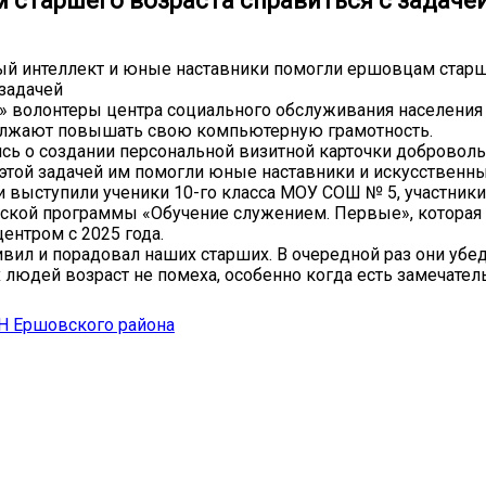
 старшего возраста справиться с задаче
й интеллект и юные наставники помогли ершовцам старш
 задачей
» волонтеры центра социального обслуживания населения
олжают повышать свою компьютерную грамотность.
сь о создании персональной визитной карточки добровол
 этой задачей им помогли юные наставники и искусственны
 выступили ученики 10-го класса МОУ СОШ № 5, участники
ской программы «Обучение служением. Первые», которая 
центром с 2025 года.
ивил и порадовал наших старших. В очередной раз они убед
 людей возраст не помеха, особенно когда есть замечате
Н Ершовского района