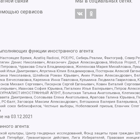
атной связи
Мы в социальных сетях:
 помощью сервисов
выполняющих функции иностранного агента:
 Настоящее Время, Azatliq Radiosi, PCE/PC, Сибирь.Реалии, Фактограф, Север
ягин Денис Николаевич, Апахончич Дарья Александровна, Medusa Project, П
етровна, Чуракова Ольга Владимировна, Железнова Мария Михайловна, Лукьян
й Илья Дмитриевич, Апухтина Юлия Владимировна, Постернак Алексей Евгеньев
рина Николаевна, Шлейнов Роман Юрьевич, Анин Роман Александрович, Вел
оника Вячеславовна, Карезина Инна Павловна, Кузьмина Людмила Гавриловна
ов Михаил Сергеевич, Пискунов Сергей Евгеньевич, Ковин Виталий Сергеевич
алерьевич, Иванова София Юрьевна, Пигалкин Илья Валерьевич, Петров Алексе
а, ЖУРНАЛИСТ-ИНОСТРАННЫЙ АГЕНТ, Вольтская Татьяна Анатольевна, Клепиков
авета Дмитриевна, Соловьева Елена Анатольевна, Арапова Галина Юрьевна, П
иа, РС-Балт, Заговора Максим Александрович, Ветошкина Валерия Валерьевна
ский союз библиофилов, Честные выборы, Нобелевский призыв, Еланчик Олег
а
е на
03.12.2021
нного агента:
ой культуры, Центр гендерных исследований, Фонд защиты прав граждан Шта
 Петербург, Гуманитарное действие, Лига Избирателей, Правовая инициат