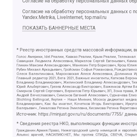
Согласие на обработку персональных данных обр
Согласие на обработку персональных данных с
Yandex.Metrika, LiveInternet, top.mail.ru
ПОКАЗАТЬ БАННЕРНЫЕ МЕСТА
* Реестр иностранных средств массовой информации, 
Голос Америки, Idel.Реалии, Кавказ.Реалии, Крым.Реалии, Телеканал
Савицкая Людмила Алексеевна, Маркелов Сергей Евгеньевич, Камал
Гликин Максим Александрович, Маняхин Петр Борисович, Ярош Юлия П
Рубин Михаил Аркадьевич, Гройсман Софья Романовна, Рождественски
Олеся Валентиновна, Мароховская Алеся Алексеевна, Долинина И
Главный редактор 2021, Вега 2021, Важные иноагенты, Каткова Вер
Владимир Владимирович, Жилинский Владимир Александрович, Тихон
Юрий Альбертович, Грезев Александр Викторович, Важенков Артем В
Смирнов Сергей Сергеевич, Верзилов Петр Юрьевич, ЗП, Зона прав
Андрей Вячеславович, Симонов Евгений Алексеевич, Сурначева Елиз
Stichting Bellingcat, Якутия – Наше Мнение, Москоу диджитал мед
Владимирович, Как бы инагент, Кочетков Игорь Викторович, Иркут
Валерьевич , Гималова Регина Эмилевна, Хисамова Регина Фаритовн
Источник:
https://minjust.gov.ru/ru/documents/7755/
данны
* Сведения реестра НКО, выполняющих функции иностра
Гражданин.Армия.Право, Нижегородский центр немецкой и европейск
Альянс врачей, НАСИЛИЮ.НЕТ, Мы против СПИДа, СВЕЧА, Открытый