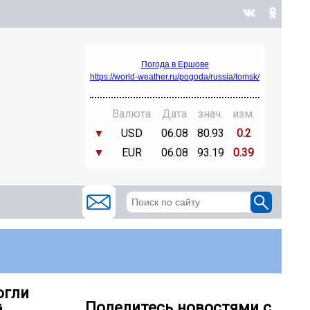
Погода в Ершове
https://world-weather.ru/pogoda/russia/tomsk/
Валюта
Дата
знач.
изм.
▼
USD
06.08
80.93
0.2
▼
EUR
06.08
93.19
0.39
огли
Поделитесь новостями с