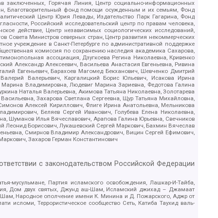
рав заключенных, Горячая Линия, Центр социально-информационных
дан, Благотворительный фонд помощи осужденным и их семьям, Фонд
 Аналитический Центр Юрия Левады, Издательство Парк Гагарина, Фонд
гласности, Российский исследовательский центр по правам человека,
ское действие, Центр независимых социологических исследований,
в Совета Министров северных стран, Центр развития некоммерческих
стное учреждение в Санкт-Петербурге по административной поддержке
Общественная комиссия по сохранению наследия академика Сахарова,
нтимонопольная ассоциация, Дзугкоева Регина Николаевна, Кривенко
кий Александр Алексеевич, Васильева Анастасия Евгеньевна, Ривина
италий Евгеньевич, Барахоев Магомед Бекханович, Шевченко Дмитрий
 Валерий Валерьевич, Каргалицкий Борис Юльевич, Исакова Ирина
ва Марина Владимировна, Людевиг Марина Зариевна, Федотова Галина
уркина Наталья Валерьевна, Акимова Татьяна Николаевна, Золотарева
 Васильевна, Захарова Светлана Сергеевна, Щур Татьяна Михайловна,
 Симонов Алексей Кириллович, Флиге Ирина Анатольевна, Мельникова
адимирович, Беляев Сергей Иванович, Голубева Елена Николаевна,
вна, Шуманов Илья Вячеславович, Арапова Галина Юрьевна, Свечников
ий Леонид Борисович, Лукашевский Сергей Маркович, Бахмин Вячеслав
геньевна, Смирнов Владимир Александрович, Вицин Сергей Ефимович,
 Маркович, Захаров Герман Константинович
оответствии с законодательством Российской Федерации
тья-мусульмане, Партия исламского освобождения, Лашкар-И-Тайба,
дия, Дом двух святых, Джунд аш-Шам, Исламский джихад – Джамаат
ш-Шам, Народное ополчение имени К. Минина и Д. Пожарского, Аджр от
и исломи, Террористическое сообщество Сеть, Катиба Таухид валь-