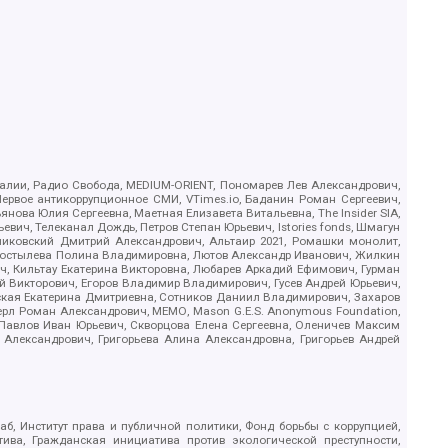
.Реалии, Радио Свобода, MEDIUM-ORIENT, Пономарев Лев Александрович,
ервое антикоррупционное СМИ, VTimes.io, Баданин Роман Сергеевич,
ова Юлия Сергеевна, Маетная Елизавета Витальевна, The Insider SIA,
ич, Телеканал Дождь, Петров Степан Юрьевич, Istories fonds, Шмагун
иковский Дмитрий Александрович, Альтаир 2021, Ромашки монолит,
, Костылева Полина Владимировна, Лютов Александр Иванович, Жилкин
, Кильтау Екатерина Викторовна, Любарев Аркадий Ефимович, Гурман
й Викторович, Егоров Владимир Владимирович, Гусев Андрей Юрьевич,
ская Екатерина Дмитриевна, Сотников Даниил Владимирович, Захаров
ерл Роман Александрович, МЕМО, Mason G.E.S. Anonymous Foundation,
, Павлов Иван Юрьевич, Скворцова Елена Сергеевна, Оленичев Максим
 Александрович, Григорьева Алина Александровна, Григорьев Андрей
б, Институт права и публичной политики, Фонд борьбы с коррупцией,
ива, Гражданская инициатива против экологической преступности,