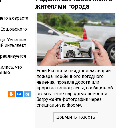
й
жителями города
его возраста
 Ершовского
ьца. Успешно
й интеллект.
реализуется
ились, что
Если Вы стали свидетелем аварии,
льные
пожара, необычного погодного
явления, провала дороги или
прорыва теплотрассы, сообщите об
этом в ленте народных новостей.
Загружайте фотографии через
специальную форму.
ДОБАВИТЬ НОВОСТЬ