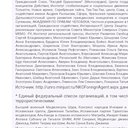
Гражданский Союз, "Хасдей Ерушалаим" (Милосердие), Центр под
инициатив Действие, Институт глобализации и социальных движен
Тольятти, Новое время, Серебряная тайга, Так-Так-Так, центр Сова
содействия имени Андрея Рылькова, Сфера, Уральская правозащитна
Дальневосточный центр развития гражданских инициатив и социа
Сутяжник, АКАДЕМИЯ ПО ПРАВАМ ЧЕЛОВЕКА, Частное учреждение в Ка
организаций, Гражданское содействие, Интернешнл-Р, Центр Защиты
реализации программ и проектов Совета Министров Северных Стран
МЕМО. РУ, Институт региональной прессы, Институт Развития Своб
Сергей Владимирович, Милославский Павел Юрьевич, Шнырова Ольга
Анна Валерьевна, Бурдина Юлия Владимировна, Бойко Анатолий Ник
Александрович, Шарипков Олег Викторович, Мошель Ирина Ароно
Александровна, Исламов Тимур Рифгатович, Романова Ольга Евгень
Анатольевна, Паутов Юрий Анатольевич, Верховский Александр Марк
Екатерина Александровна, Рачинский Ян Збигневич, Жемкова Елена 
Щур Николай Алексеевич, Аверин Владимир Анатольевич, Блинушов 
Валентина Дмитриевна, Вититинова Елена Владимировна, Баженов
Ганнушкина Светлана Алексеевна, Закс Елена Владимировна, Буртин
Анатолий Мариевич, Прохоров Вадим Юрьевич, Шахова Елена Владими
Иванович, Шабад Анатолий Ефимович, Сухих Дарья Николаевна, Орл
Золотухин Борис Андреевич, Левинсон Лев Семенович, Локшина Тать
Источник:
http://unro.minjust.ru/NKOForeignAgent.aspx
дан
* Единый федеральный список организаций, в том чис
террористическими:
Высший военный Маджлисуль Шура, Конгресс народов Ичкерии и Да
Исламская группа, Движение Талибан, Исламская партия Туркест
моджахедов, Аль-Каида в странах исламского Магриба, Имарат Кавка
Аллаха Субхану уа Тагьаля SHAM, АУМ Синрике, Муджахеды джамаа
Джихад, Хайят Тахрир аш-Шам, Ахлю Сунна Валь Джамаа