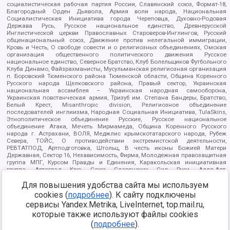
социалистическая рабочая партия России, Славянский союз, Формат-18,
Благородный Орден Дьявола, Армия воли народа, Национальная
Социалистическая Инициатива города Череповца, Духовно-Родовая
Держава Русь, Русское национальное единство, Древнерусской
Инглистической церкви Православных Староверов-Инглингов, Русский
общенациональный союз, Движение против нелегальной иммиграции,
Кровь и Честь, О свободе совести и о религиозных объединениях, Омская
организация общественного политического движения Русское
национальное единство, Северное Братство, Клуб Болельщиков Футбольного
Клуба Динамо, Файзрахманисты, Мусульманская религиозная организация
п. Боровский Тюменского района Тюменской области, Община Коренного
Русского народа Щелковского района, Правый сектор, Украинская
национальная ассамблея – Украинская народная самооборона,
Украинская повстанческая армия, Тризуб им. Степана Бандеры, Братство,
Белый Крест, Misanthropic division, Религиозное объединение
последователей инглиизма, Народная Социальная Инициатива, TulaSkins,
Этнополитическое объединение Русские, Русское национальное
объединение Атака, Мечеть Мирмамеда, Община Коренного Русского
народа г. Астрахани, ВОЛЯ, Меджлис крымскотатарского народа, Рубеж
Севера, ТОЙС, О противодействии экстремистской деятельности,
РЕВТАТПОД, Артподготовка, Штольц, В честь иконы Божией Матери
Державная, Сектор 16, Независимость, Фирма, Молодежная правозащитная
группа МПГ, Курсом Правды и Единения, Каракольская инициативная
группа, Автоград Крю, Союз Славянских Сил Руси, Алля-Аят,
Благотворительный пансионат Ак Умут, Русская республика Русь,
Арестантское уголовное единство, Башкорт, Нация и свобода, W.H.С., Фалунь
Для повышения удобства сайта мы используем
Дафа, Иртыш Ultras, Русский Патриотический клуб-Новокузнецк/РПК,
cookies (
подробнее
). К сайту подключены
Сибирский державный союз, Фонд борьбы с коррупцией, Фонд защиты прав
сервисы Yandex.Metrika, LiveInternet, top.mail.ru,
граждан, Штабы Навального, Совет граждан СССР Прикубанского округа г.
Краснодара
которые также используют файлы cookies
Источник:
https://minjust.gov.ru/ru/documents/7822/
данные на
(
подробнее
).