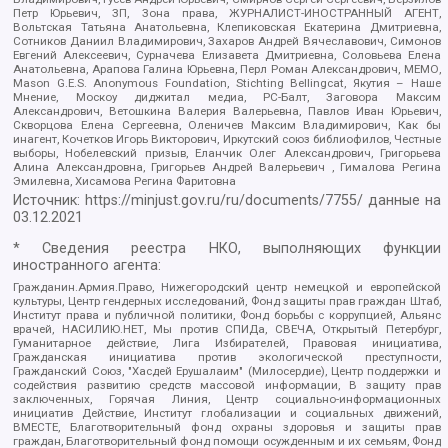
Петр Юрьевич, ЗП, Зона права, ЖУРНАЛИСТ-ИНОСТРАННЫЙ АГЕНТ,
Вольтская Татьяна Анатольевна, Клепиковская Екатерина Дмитриевна,
Сотников Даниил Владимирович, Захаров Андрей Вячеславович, Симонов
Евгений Алексеевич, Сурначева Елизавета Дмитриевна, Соловьева Елена
Анатольевна, Арапова Галина Юрьевна, Перл Роман Александрович, МЕМО,
Mason G.E.S. Anonymous Foundation, Stichting Bellingcat, Якутия – Наше
Мнение, Москоу диджитал медиа, РС-Балт, Заговора Максим
Александрович, Ветошкина Валерия Валерьевна, Павлов Иван Юрьевич,
Скворцова Елена Сергеевна, Оленичев Максим Владимирович, Как бы
инагент, Кочетков Игорь Викторович, Иркутский союз библиофилов, Честные
выборы, Нобелевский призыв, Еланчик Олег Александрович, Григорьева
Алина Александровна, Григорьев Андрей Валерьевич , Гималова Регина
Эмилевна, Хисамова Регина Фаритовна
Источник:
https://minjust.gov.ru/ru/documents/7755/
данные на
03.12.2021
* Сведения реестра НКО, выполняющих функции
иностранного агента:
Гражданин.Армия.Право, Нижегородский центр немецкой и европейской
культуры, Центр гендерных исследований, Фонд защиты прав граждан Штаб,
Институт права и публичной политики, Фонд борьбы с коррупцией, Альянс
врачей, НАСИЛИЮ.НЕТ, Мы против СПИДа, СВЕЧА, Открытый Петербург,
Гуманитарное действие, Лига Избирателей, Правовая инициатива,
Гражданская инициатива против экологической преступности,
Гражданский Союз, "Хасдей Ерушалаим" (Милосердие), Центр поддержки и
содействия развитию средств массовой информации, В защиту прав
заключенных, Горячая Линия, Центр социально-информационных
инициатив Действие, Институт глобализации и социальных движений,
ВМЕСТЕ, Благотворительный фонд охраны здоровья и защиты прав
граждан, Благотворительный фонд помощи осужденным и их семьям, Фонд