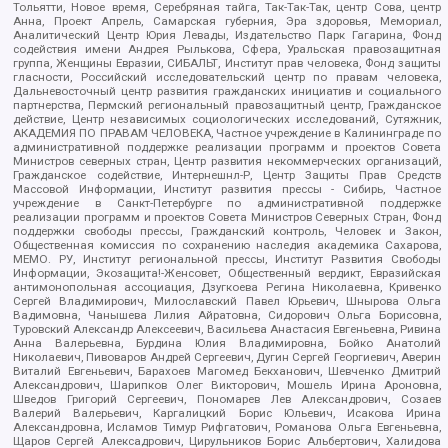
Тольятти, Новое время, Серебряная тайга, Так-Так-Так, центр Сова, центр
Анна, Проект Апрель, Самарская губерния, Эра здоровья, Мемориал,
Аналитический Центр Юрия Левады, Издательство Парк Гагарина, Фонд
содействия имени Андрея Рылькова, Сфера, Уральская правозащитная
группа, Женщины Евразии, СИБАЛЬТ, Институт прав человека, Фонд защиты
гласности, Российский исследовательский центр по правам человека,
Дальневосточный центр развития гражданских инициатив и социального
партнерства, Пермский региональный правозащитный центр, Гражданское
действие, Центр независимых социологических исследований, Сутяжник,
АКАДЕМИЯ ПО ПРАВАМ ЧЕЛОВЕКА, Частное учреждение в Калининграде по
административной поддержке реализации программ и проектов Совета
Министров северных стран, Центр развития некоммерческих организаций,
Гражданское содействие, Интернешнл-Р, Центр Защиты Прав Средств
Массовой Информации, Институт развития прессы - Сибирь, Частное
учреждение в Санкт-Петербурге по административной поддержке
реализации программ и проектов Совета Министров Северных Стран, Фонд
поддержки свободы прессы, Гражданский контроль, Человек и Закон,
Общественная комиссия по сохранению наследия академика Сахарова,
МЕМО. РУ, Институт региональной прессы, Институт Развития Свободы
Информации, Экозащита!-Женсовет, Общественный вердикт, Евразийская
антимонопольная ассоциация, Дзугкоева Регина Николаевна, Кривенко
Сергей Владимирович, Милославский Павел Юрьевич, Шнырова Ольга
Вадимовна, Чанышева Лилия Айратовна, Сидорович Ольга Борисовна,
Туровский Александр Алексеевич, Васильева Анастасия Евгеньевна, Ривина
Анна Валерьевна, Бурдина Юлия Владимировна, Бойко Анатолий
Николаевич, Пивоваров Андрей Сергеевич, Дугин Сергей Георгиевич, Аверин
Виталий Евгеньевич, Барахоев Магомед Бекханович, Шевченко Дмитрий
Александрович, Шарипков Олег Викторович, Мошель Ирина Ароновна,
Шведов Григорий Сергеевич, Пономарев Лев Александрович, Созаев
Валерий Валерьевич, Каргалицкий Борис Юльевич, Исакова Ирина
Александровна, Исламов Тимур Рифгатович, Романова Ольга Евгеньевна,
Щаров Сергей Алексадрович, Цирульников Борис Альбертович, Халидова