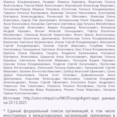
Марина Владимировна, Людевиг Марина Зариевна, Федотова Галина
Анатольевна, Паутов Юрий Анатольевич, Верховский Александр Маркович,
Пислакова-Паркер Марина Петровна, Кочеткова Татьяна Владимировна,
Чуркина Наталья Валерьевна, Акимова Татьяна Николаевна, Золотарева
Екатерина Александровна, Рачинский Ян Збигневич, Жемкова Елена
Борисовна, Гудков Лев Дмитриевич, Илларионова Юлия Юрьевна, Саранг
Анна Васильевна, Захарова Светлана Сергеевна, Щур Татьяна Михайловна,
Щур Николай Алексеевич, Аверин Владимир Анатольевич, Блинушов
Андрей Юрьевич, Мосин Алексей Геннадьевич, Гефтер Валентин
Михайлович, Симонов Алексей Кириллович, Флиге Ирина Анатольевна,
Мельникова Валентина Дмитриевна, Вититинова Елена Владимировна,
Баженова Светлана Куприяновна, Исаев Сергей Владимирович, Максимов
Сергей Владимирович, Беляев Сергей Иванович, Голубева Елена
Николаевна, Ганнушкина Светлана Алексеевна, Закс Елена Владимировна,
Буртина Елена Юрьевна, Гендель Людмила Залмановна, Кокорина
Екатерина Алексеевна, Шуманов Илья Вячеславович, Арапова Галина
Юрьевна, Свечников Анатолий Мариевич, Прохоров Вадим Юрьевич,
Шахова Елена Владимировна, Подузов Сергей Васильевич, Протасова
Ирина Вячеславовна, Литинский Леонид Борисович, Лукашевский Сергей
Маркович, Бахмин Вячеслав Иванович, Шабад Анатолий Ефимович, Сухих
Дарья Николаевна, Орлов Олег Петрович, Добровольская Анна
Дмитриевна, Королева Александра Евгеньевна, Смирнов Владимир
Александрович, Вицин Сергей Ефимович, Золотухин Борис Андреевич,
Левинсон Лев Семенович, Локшина Татьяна Иосифовна, Орлов Олег
Петрович, Полякова Мара Федоровна, Резник Генри Маркович, Захаров
Герман Константинович
Источник:
http://unro.minjust.ru/NKOForeignAgent.aspx
данные
на
23.12.2021
* Единый федеральный список организаций, в том числе
иностранных и международных организаций, признанных в