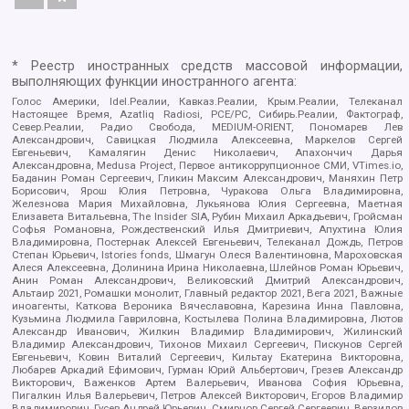
* Реестр иностранных средств массовой информации,
выполняющих функции иностранного агента:
Голос Америки, Idel.Реалии, Кавказ.Реалии, Крым.Реалии, Телеканал
Настоящее Время, Azatliq Radiosi, PCE/PC, Сибирь.Реалии, Фактограф,
Север.Реалии, Радио Свобода, MEDIUM-ORIENT, Пономарев Лев
Александрович, Савицкая Людмила Алексеевна, Маркелов Сергей
Евгеньевич, Камалягин Денис Николаевич, Апахончич Дарья
Александровна, Medusa Project, Первое антикоррупционное СМИ, VTimes.io,
Баданин Роман Сергеевич, Гликин Максим Александрович, Маняхин Петр
Борисович, Ярош Юлия Петровна, Чуракова Ольга Владимировна,
Железнова Мария Михайловна, Лукьянова Юлия Сергеевна, Маетная
Елизавета Витальевна, The Insider SIA, Рубин Михаил Аркадьевич, Гройсман
Софья Романовна, Рождественский Илья Дмитриевич, Апухтина Юлия
Владимировна, Постернак Алексей Евгеньевич, Телеканал Дождь, Петров
Степан Юрьевич, Istories fonds, Шмагун Олеся Валентиновна, Мароховская
Алеся Алексеевна, Долинина Ирина Николаевна, Шлейнов Роман Юрьевич,
Анин Роман Александрович, Великовский Дмитрий Александрович,
Альтаир 2021, Ромашки монолит, Главный редактор 2021, Вега 2021, Важные
иноагенты, Каткова Вероника Вячеславовна, Карезина Инна Павловна,
Кузьмина Людмила Гавриловна, Костылева Полина Владимировна, Лютов
Александр Иванович, Жилкин Владимир Владимирович, Жилинский
Владимир Александрович, Тихонов Михаил Сергеевич, Пискунов Сергей
Евгеньевич, Ковин Виталий Сергеевич, Кильтау Екатерина Викторовна,
Любарев Аркадий Ефимович, Гурман Юрий Альбертович, Грезев Александр
Викторович, Важенков Артем Валерьевич, Иванова София Юрьевна,
Пигалкин Илья Валерьевич, Петров Алексей Викторович, Егоров Владимир
Владимирович, Гусев Андрей Юрьевич, Смирнов Сергей Сергеевич, Верзилов