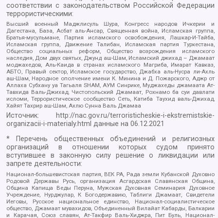
соответствии с законодательством Российской Федерации
террористическими:
Высший военный Маджлисуль Шура, Конгресс народов Ичкерии и
Дагестана, База, Асбат аль-Ансар, Священная война, Исламская группа,
Братья-мусульмане, Партия исламского освобождения, Лашкар-И-Тайба,
Исламская группа, Движение Талибан, Исламская партия Туркестана,
Общество социальных реформ, Общество возрождения исламского
наследия, Дом двух святых, Джунд аш-Шам, Исламский джихад – Джамаат
моджахедов, Аль-Каида в странах исламского Магриба, Имарат Кавказ,
АБТО, Правый сектор, Исламское государство, Джабха аль-Нусра ли-Ахль
аш-Шам, Народное ополчение имени К. Минина и Д. Пожарского, Аджр от
Аллаха Субхану уа Тагьаля SHAM, АУМ Синрике, Муджахеды джамаата Ат-
Тавхида Валь-Джихад, Чистопольский Джамаат, Рохнамо ба суи давлати
исломи, Террористическое сообщество Сеть, Катиба Таухид валь-Джихад,
Хайят Тахрир аш-Шам, Ахлю Сунна Валь Джамаа
Источник:
http://nac.gov.ru/terroristicheskie-i-ekstremistskie-
organizacii-i-materialy.html
данные на
06.12.2021
* Перечень общественных объединений и религиозных
организаций в отношении которых судом принято
вступившее в законную силу решение о ликвидации или
запрете деятельности:
Национал-большевистская партия, ВЕК РА, Рада земли Кубанской Духовно
Родовой Державы Русь, организация Асгардская Славянская Община,
Община Капища Веды Перуна, Мужская Духовная Семинария Духовное
Учреждение, Нурджулар, К Богодержавию, Таблиги Джамаат, Свидетели
Иеговы, Русское национальное единство, Национал-социалистическое
общество, Джамаат мувахидов, Объединенный Вилайат Кабарды, Балкарии
и Карачая, Союз славян, Ат-Такфир Валь-Хиджра, Пит Буль, Национал-