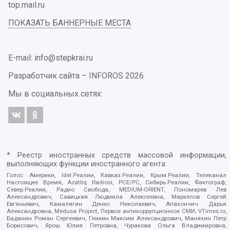
top.mail.ru
ПОКАЗАТЬ БАННЕРНЫЕ МЕСТА
E-mail: info@stepkrai.ru
Разработчик сайта –
INFOROS
2026
Мы в социальных сетях:
* Реестр иностранных средств массовой информации,
выполняющих функции иностранного агента:
Голос Америки, Idel.Реалии, Кавказ.Реалии, Крым.Реалии, Телеканал
Настоящее Время, Azatliq Radiosi, PCE/PC, Сибирь.Реалии, Фактограф,
Север.Реалии, Радио Свобода, MEDIUM-ORIENT, Пономарев Лев
Александрович, Савицкая Людмила Алексеевна, Маркелов Сергей
Евгеньевич, Камалягин Денис Николаевич, Апахончич Дарья
Александровна, Medusa Project, Первое антикоррупционное СМИ, VTimes.io,
Баданин Роман Сергеевич, Гликин Максим Александрович, Маняхин Петр
Борисович, Ярош Юлия Петровна, Чуракова Ольга Владимировна,