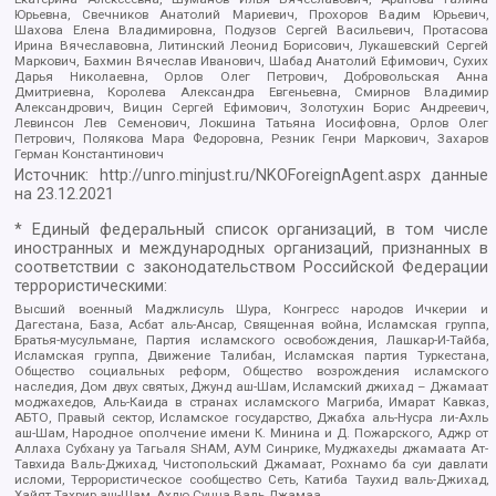
Юрьевна, Свечников Анатолий Мариевич, Прохоров Вадим Юрьевич,
Шахова Елена Владимировна, Подузов Сергей Васильевич, Протасова
Ирина Вячеславовна, Литинский Леонид Борисович, Лукашевский Сергей
Маркович, Бахмин Вячеслав Иванович, Шабад Анатолий Ефимович, Сухих
Дарья Николаевна, Орлов Олег Петрович, Добровольская Анна
Дмитриевна, Королева Александра Евгеньевна, Смирнов Владимир
Александрович, Вицин Сергей Ефимович, Золотухин Борис Андреевич,
Левинсон Лев Семенович, Локшина Татьяна Иосифовна, Орлов Олег
Петрович, Полякова Мара Федоровна, Резник Генри Маркович, Захаров
Герман Константинович
Источник:
http://unro.minjust.ru/NKOForeignAgent.aspx
данные
на
23.12.2021
* Единый федеральный список организаций, в том числе
иностранных и международных организаций, признанных в
соответствии с законодательством Российской Федерации
террористическими:
Высший военный Маджлисуль Шура, Конгресс народов Ичкерии и
Дагестана, База, Асбат аль-Ансар, Священная война, Исламская группа,
Братья-мусульмане, Партия исламского освобождения, Лашкар-И-Тайба,
Исламская группа, Движение Талибан, Исламская партия Туркестана,
Общество социальных реформ, Общество возрождения исламского
наследия, Дом двух святых, Джунд аш-Шам, Исламский джихад – Джамаат
моджахедов, Аль-Каида в странах исламского Магриба, Имарат Кавказ,
АБТО, Правый сектор, Исламское государство, Джабха аль-Нусра ли-Ахль
аш-Шам, Народное ополчение имени К. Минина и Д. Пожарского, Аджр от
Аллаха Субхану уа Тагьаля SHAM, АУМ Синрике, Муджахеды джамаата Ат-
Тавхида Валь-Джихад, Чистопольский Джамаат, Рохнамо ба суи давлати
исломи, Террористическое сообщество Сеть, Катиба Таухид валь-Джихад,
Хайят Тахрир аш-Шам, Ахлю Сунна Валь Джамаа