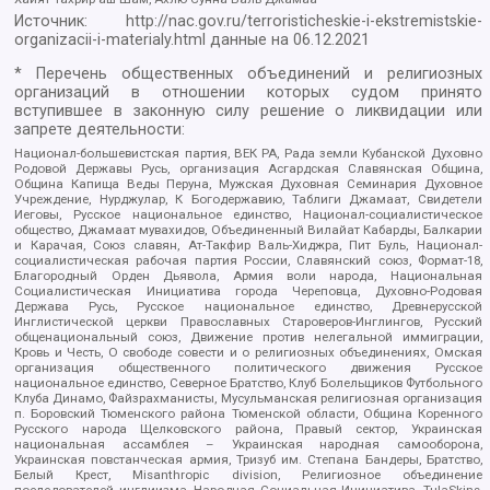
Источник:
http://nac.gov.ru/terroristicheskie-i-ekstremistskie-
organizacii-i-materialy.html
данные на
06.12.2021
* Перечень общественных объединений и религиозных
организаций в отношении которых судом принято
вступившее в законную силу решение о ликвидации или
запрете деятельности:
Национал-большевистская партия, ВЕК РА, Рада земли Кубанской Духовно
Родовой Державы Русь, организация Асгардская Славянская Община,
Община Капища Веды Перуна, Мужская Духовная Семинария Духовное
Учреждение, Нурджулар, К Богодержавию, Таблиги Джамаат, Свидетели
Иеговы, Русское национальное единство, Национал-социалистическое
общество, Джамаат мувахидов, Объединенный Вилайат Кабарды, Балкарии
и Карачая, Союз славян, Ат-Такфир Валь-Хиджра, Пит Буль, Национал-
социалистическая рабочая партия России, Славянский союз, Формат-18,
Благородный Орден Дьявола, Армия воли народа, Национальная
Социалистическая Инициатива города Череповца, Духовно-Родовая
Держава Русь, Русское национальное единство, Древнерусской
Инглистической церкви Православных Староверов-Инглингов, Русский
общенациональный союз, Движение против нелегальной иммиграции,
Кровь и Честь, О свободе совести и о религиозных объединениях, Омская
организация общественного политического движения Русское
национальное единство, Северное Братство, Клуб Болельщиков Футбольного
Клуба Динамо, Файзрахманисты, Мусульманская религиозная организация
п. Боровский Тюменского района Тюменской области, Община Коренного
Русского народа Щелковского района, Правый сектор, Украинская
национальная ассамблея – Украинская народная самооборона,
Украинская повстанческая армия, Тризуб им. Степана Бандеры, Братство,
Белый Крест, Misanthropic division, Религиозное объединение
последователей инглиизма, Народная Социальная Инициатива, TulaSkins,