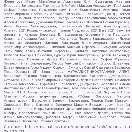
Железнова Мария Михайловна, Лукьянова Юлия Сергеевна, Маетная
Елизавета Витальевна, The Insider SIA, Рубин Михаил Аркадьевич, Гройсман
Софья Романовна, Рождественский Илья Дмитриевич, Апухтина Юлия
Владимировна, Постернак Алексей Евгеньевич, Телеканал Дождь, Петров
Степан Юрьевич, Istories fonds, Шмагун Олеся Валентиновна, Мароховская
Алеся Алексеевна, Долинина Ирина Николаевна, Шлейнов Роман Юрьевич,
Анин Роман Александрович, Великовский Дмитрий Александрович,
Альтаир 2021, Ромашки монолит, Главный редактор 2021, Вега 2021, Важные
иноагенты, Каткова Вероника Вячеславовна, Карезина Инна Павловна,
Кузьмина Людмила Гавриловна, Костылева Полина Владимировна, Лютов
Александр Иванович, Жилкин Владимир Владимирович, Жилинский
Владимир Александрович, Тихонов Михаил Сергеевич, Пискунов Сергей
Евгеньевич, Ковин Виталий Сергеевич, Кильтау Екатерина Викторовна,
Любарев Аркадий Ефимович, Гурман Юрий Альбертович, Грезев Александр
Викторович, Важенков Артем Валерьевич, Иванова София Юрьевна,
Пигалкин Илья Валерьевич, Петров Алексей Викторович, Егоров Владимир
Владимирович, Гусев Андрей Юрьевич, Смирнов Сергей Сергеевич, Верзилов
Петр Юрьевич, ЗП, Зона права, ЖУРНАЛИСТ-ИНОСТРАННЫЙ АГЕНТ,
Вольтская Татьяна Анатольевна, Клепиковская Екатерина Дмитриевна,
Сотников Даниил Владимирович, Захаров Андрей Вячеславович, Симонов
Евгений Алексеевич, Сурначева Елизавета Дмитриевна, Соловьева Елена
Анатольевна, Арапова Галина Юрьевна, Перл Роман Александрович, МЕМО,
Mason G.E.S. Anonymous Foundation, Stichting Bellingcat, Якутия – Наше
Мнение, Москоу диджитал медиа, РС-Балт, Заговора Максим
Александрович, Ветошкина Валерия Валерьевна, Павлов Иван Юрьевич,
Скворцова Елена Сергеевна, Оленичев Максим Владимирович, Как бы
инагент, Кочетков Игорь Викторович, Иркутский союз библиофилов, Честные
выборы, Нобелевский призыв, Еланчик Олег Александрович, Григорьева
Алина Александровна, Григорьев Андрей Валерьевич , Гималова Регина
Эмилевна, Хисамова Регина Фаритовна
Источник:
https://minjust.gov.ru/ru/documents/7755/
данные на
03.12.2021