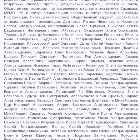
поддержки свободы прессы, Гражданский контроль, Человек и Закон,
Общественная комиссия по сохранению наследия академика Сахарова,
МЕМО. РУ, Институт региональной прессы, Институт Развития Свободы
Информации, Экозащита!-Женсовет, Общественный вердикт, Евразийская
антимонопольная ассоциация, Дзугкоева Регина Николаевна, Кривенко
Сергей Владимирович, Милославский Павел Юрьевич, Шнырова Ольга
Вадимовна, Чанышева Лилия Айратовна, Сидорович Ольга Борисовна,
Туровский Александр Алексеевич, Васильева Анастасия Евгеньевна, Ривина
Анна Валерьевна, Бурдина Юлия Владимировна, Бойко Анатолий
Николаевич, Пивоваров Андрей Сергеевич, Дугин Сергей Георгиевич, Аверин
Виталий Евгеньевич, Барахоев Магомед Бекханович, Шевченко Дмитрий
Александрович, Шарипков Олег Викторович, Мошель Ирина Ароновна,
Шведов Григорий Сергеевич, Пономарев Лев Александрович, Созаев
Валерий Валерьевич, Каргалицкий Борис Юльевич, Исакова Ирина
Александровна, Исламов Тимур Рифгатович, Романова Ольга Евгеньевна,
Щаров Сергей Алексадрович, Цирульников Борис Альбертович, Халидова
Марина Владимировна, Людевиг Марина Зариевна, Федотова Галина
Анатольевна, Паутов Юрий Анатольевич, Верховский Александр Маркович,
Пислакова-Паркер Марина Петровна, Кочеткова Татьяна Владимировна,
Чуркина Наталья Валерьевна, Акимова Татьяна Николаевна, Золотарева
Екатерина Александровна, Рачинский Ян Збигневич, Жемкова Елена
Борисовна, Гудков Лев Дмитриевич, Илларионова Юлия Юрьевна, Саранг
Анна Васильевна, Захарова Светлана Сергеевна, Щур Татьяна Михайловна,
Щур Николай Алексеевич, Аверин Владимир Анатольевич, Блинушов
Андрей Юрьевич, Мосин Алексей Геннадьевич, Гефтер Валентин
Михайлович, Симонов Алексей Кириллович, Флиге Ирина Анатольевна,
Мельникова Валентина Дмитриевна, Вититинова Елена Владимировна,
Баженова Светлана Куприяновна, Исаев Сергей Владимирович, Максимов
Сергей Владимирович, Беляев Сергей Иванович, Голубева Елена
Николаевна, Ганнушкина Светлана Алексеевна, Закс Елена Владимировна,
Буртина Елена Юрьевна, Гендель Людмила Залмановна, Кокорина
Екатерина Алексеевна, Шуманов Илья Вячеславович, Арапова Галина