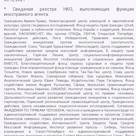
* Сведения реестра НКО, выполняющих функции
иностранного агента:
Гражданин.Армия.Право, Нижегородский центр немецкой и европейской
культуры, Центр гендерных исследований, Фонд защиты прав граждан Штаб,
Институт права и публичной политики, Фонд борьбы с коррупцией, Альянс
врачей, НАСИЛИЮ.НЕТ, Мы против СПИДа, СВЕЧА, Открытый Петербург,
Гуманитарное действие, Лига Избирателей, Правовая инициатива,
Гражданская инициатива против экологической преступности,
Гражданский Союз, "Хасдей Ерушалаим" (Милосердие), Центр поддержки и
содействия развитию средств массовой информации, В защиту прав
заключенных, Горячая Линия, Центр социально-информационных
инициатив Действие, Институт глобализации и социальных движений,
ВМЕСТЕ, Благотворительный фонд охраны здоровья и защиты прав
граждан, Благотворительный фонд помощи осужденным и их семьям, Фонд
Тольятти, Новое время, Серебряная тайга, Так-Так-Так, центр Сова, центр
Анна, Проект Апрель, Самарская губерния, Эра здоровья, Мемориал,
Аналитический Центр Юрия Левады, Издательство Парк Гагарина, Фонд
содействия имени Андрея Рылькова, Сфера, Уральская правозащитная
группа, Женщины Евразии, СИБАЛЬТ, Институт прав человека, Фонд защиты
гласности, Российский исследовательский центр по правам человека,
Дальневосточный центр развития гражданских инициатив и социального
партнерства, Пермский региональный правозащитный центр, Гражданское
действие, Центр независимых социологических исследований, Сутяжник,
АКАДЕМИЯ ПО ПРАВАМ ЧЕЛОВЕКА, Частное учреждение в Калининграде по
административной поддержке реализации программ и проектов Совета
Министров северных стран, Центр развития некоммерческих организаций,
Гражданское содействие, Интернешнл-Р, Центр Защиты Прав Средств
Массовой Информации, Институт развития прессы - Сибирь, Частное
учреждение в Санкт-Петербурге по административной поддержке
реализации программ и проектов Совета Министров Северных Стран, Фонд