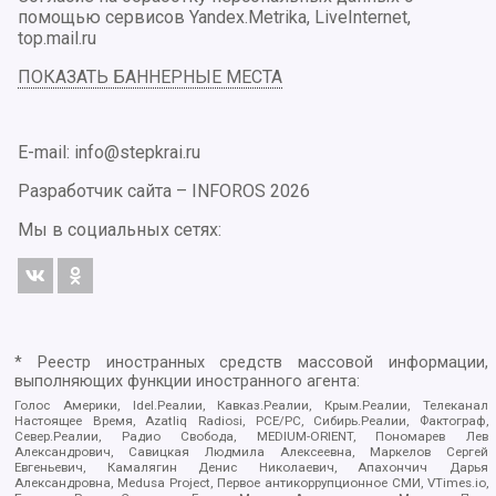
помощью сервисов Yandex.Metrika, LiveInternet,
top.mail.ru
ПОКАЗАТЬ БАННЕРНЫЕ МЕСТА
E-mail: info@stepkrai.ru
Разработчик сайта –
INFOROS
2026
Мы в социальных сетях:
* Реестр иностранных средств массовой информации,
выполняющих функции иностранного агента:
Голос Америки, Idel.Реалии, Кавказ.Реалии, Крым.Реалии, Телеканал
Настоящее Время, Azatliq Radiosi, PCE/PC, Сибирь.Реалии, Фактограф,
Север.Реалии, Радио Свобода, MEDIUM-ORIENT, Пономарев Лев
Александрович, Савицкая Людмила Алексеевна, Маркелов Сергей
Евгеньевич, Камалягин Денис Николаевич, Апахончич Дарья
Александровна, Medusa Project, Первое антикоррупционное СМИ, VTimes.io,