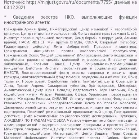
Источник:
https://minjust.gov.ru/ru/documents/7755/
данные на
03.12.2021
* Сведения реестра НКО, выполняющих функции
иностранного агента:
Гражданин.Армия.Право, Нижегородский центр немецкой и европейской
культуры, Центр гендерных исследований, Фонд защиты прав граждан Штаб,
Институт права и публичной политики, Фонд борьбы с коррупцией, Альянс
врачей, НАСИЛИЮ.НЕТ, Мы против СПИДа, СВЕЧА, Открытый Петербург,
Гуманитарное действие, Лига Избирателей, Правовая инициатива,
Гражданская инициатива против экологической преступности,
Гражданский Союз, "Хасдей Ерушалаим" (Милосердие), Центр поддержки и
содействия развитию средств массовой информации, В защиту прав
заключенных, Горячая Линия, Центр социально-информационных
инициатив Действие, Институт глобализации и социальных движений,
ВМЕСТЕ, Благотворительный фонд охраны здоровья и защиты прав
граждан, Благотворительный фонд помощи осужденным и их семьям, Фонд
Тольятти, Новое время, Серебряная тайга, Так-Так-Так, центр Сова, центр
Анна, Проект Апрель, Самарская губерния, Эра здоровья, Мемориал,
Аналитический Центр Юрия Левады, Издательство Парк Гагарина, Фонд
содействия имени Андрея Рылькова, Сфера, Уральская правозащитная
группа, Женщины Евразии, СИБАЛЬТ, Институт прав человека, Фонд защиты
гласности, Российский исследовательский центр по правам человека,
Дальневосточный центр развития гражданских инициатив и социального
партнерства, Пермский региональный правозащитный центр, Гражданское
действие, Центр независимых социологических исследований, Сутяжник,
АКАДЕМИЯ ПО ПРАВАМ ЧЕЛОВЕКА, Частное учреждение в Калининграде по
административной поддержке реализации программ и проектов Совета
Министров северных стран, Центр развития некоммерческих организаций,
Гражданское содействие, Интернешнл-Р, Центр Защиты Прав Средств
Массовой Информации, Институт развития прессы - Сибирь, Частное