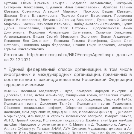
Буртина Елена Юрьевна, Гендель Людмила Залмановна, Кокорина
Екатерина Алексеевна, Шуманов Илья Вячеславович, Арапова Галина
Юрьевна, Свечников Анатолий Мариевич, Прохоров Вадим Юрьевич,
Шахова Елена Владимировна, Подузов Сергей Васильевич, Протасова
Ирина Вячеславовна, Литинский Леонид Борисович, Лукашевский Сергей
Маркович, Бахмин Вячеслав Иванович, Шабад Анатолий Ефимович, Сухих
Дарья Николаевна, Орлов Олег Петрович, Добровольская Анна
Дмитриевна, Королева Александра Евгеньевна, Смирнов Владимир
Александрович, Вицин Сергей Ефимович, Золотухин Борис Андреевич,
Левинсон Лев Семенович, Локшина Татьяна Иосифовна, Орлов Олег
Петрович, Полякова Мара Федоровна, Резник Генри Маркович, Захаров
Герман Константинович
Источник:
http://unro.minjust.ru/NKOForeignAgent.aspx
данные
на
23.12.2021
* Единый федеральный список организаций, в том числе
иностранных и международных организаций, признанных в
соответствии с законодательством Российской Федерации
террористическими:
Высший военный Маджлисуль Шура, Конгресс народов Ичкерии и
Дагестана, База, Асбат аль-Ансар, Священная война, Исламская группа,
Братья-мусульмане, Партия исламского освобождения, Лашкар-И-Тайба,
Исламская группа, Движение Талибан, Исламская партия Туркестана,
Общество социальных реформ, Общество возрождения исламского
наследия, Дом двух святых, Джунд аш-Шам, Исламский джихад – Джамаат
моджахедов, Аль-Каида в странах исламского Магриба, Имарат Кавказ,
АБТО, Правый сектор, Исламское государство, Джабха аль-Нусра ли-Ахль
аш-Шам, Народное ополчение имени К. Минина и Д. Пожарского, Аджр от
Аллаха Субхану уа Тагьаля SHAM, АУМ Синрике, Муджахеды джамаата Ат-
Тавхида Валь-Джихад, Чистопольский Джамаат, Рохнамо ба суи давлати