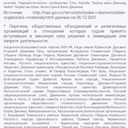
исломи, Террористическое сообщество Сеть, Катиба Таухид валь-Джихад,
Хайят Тахрир аш-Шам, Ахлю Сунна Валь Джамаа
Источник:
http://nac.gov.ru/terroristicheskie-i-ekstremistskie-
organizacii-i-materialy.html
данные на
06.12.2021
* Перечень общественных объединений и религиозных
организаций в отношении которых судом принято
вступившее в законную силу решение о ликвидации или
запрете деятельности:
Национал-большевистская партия, ВЕК РА, Рада земли Кубанской Духовно
Родовой Державы Русь, организация Асгардская Славянская Община,
Община Капища Веды Перуна, Мужская Духовная Семинария Духовное
Учреждение, Нурджулар, К Богодержавию, Таблиги Джамаат, Свидетели
Иеговы, Русское национальное единство, Национал-социалистическое
общество, Джамаат мувахидов, Объединенный Вилайат Кабарды, Балкарии
и Карачая, Союз славян, Ат-Такфир Валь-Хиджра, Пит Буль, Национал-
социалистическая рабочая партия России, Славянский союз, Формат-18,
Благородный Орден Дьявола, Армия воли народа, Национальная
Социалистическая Инициатива города Череповца, Духовно-Родовая
Держава Русь, Русское национальное единство, Древнерусской
Инглистической церкви Православных Староверов-Инглингов, Русский
общенациональный союз, Движение против нелегальной иммиграции,
Кровь и Честь, О свободе совести и о религиозных объединениях, Омская
организация общественного политического движения Русское
национальное единство, Северное Братство, Клуб Болельщиков Футбольного
Клуба Динамо, Файзрахманисты, Мусульманская религиозная организация
п. Боровский Тюменского района Тюменской области, Община Коренного
Русского народа Щелковского района, Правый сектор, Украинская
национальная ассамблея – Украинская народная самооборона,
Украинская повстанческая армия, Тризуб им. Степана Бандеры, Братство,