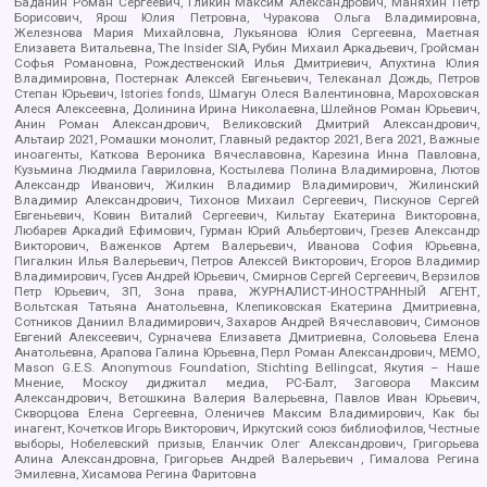
Баданин Роман Сергеевич, Гликин Максим Александрович, Маняхин Петр
Борисович, Ярош Юлия Петровна, Чуракова Ольга Владимировна,
Железнова Мария Михайловна, Лукьянова Юлия Сергеевна, Маетная
Елизавета Витальевна, The Insider SIA, Рубин Михаил Аркадьевич, Гройсман
Софья Романовна, Рождественский Илья Дмитриевич, Апухтина Юлия
Владимировна, Постернак Алексей Евгеньевич, Телеканал Дождь, Петров
Степан Юрьевич, Istories fonds, Шмагун Олеся Валентиновна, Мароховская
Алеся Алексеевна, Долинина Ирина Николаевна, Шлейнов Роман Юрьевич,
Анин Роман Александрович, Великовский Дмитрий Александрович,
Альтаир 2021, Ромашки монолит, Главный редактор 2021, Вега 2021, Важные
иноагенты, Каткова Вероника Вячеславовна, Карезина Инна Павловна,
Кузьмина Людмила Гавриловна, Костылева Полина Владимировна, Лютов
Александр Иванович, Жилкин Владимир Владимирович, Жилинский
Владимир Александрович, Тихонов Михаил Сергеевич, Пискунов Сергей
Евгеньевич, Ковин Виталий Сергеевич, Кильтау Екатерина Викторовна,
Любарев Аркадий Ефимович, Гурман Юрий Альбертович, Грезев Александр
Викторович, Важенков Артем Валерьевич, Иванова София Юрьевна,
Пигалкин Илья Валерьевич, Петров Алексей Викторович, Егоров Владимир
Владимирович, Гусев Андрей Юрьевич, Смирнов Сергей Сергеевич, Верзилов
Петр Юрьевич, ЗП, Зона права, ЖУРНАЛИСТ-ИНОСТРАННЫЙ АГЕНТ,
Вольтская Татьяна Анатольевна, Клепиковская Екатерина Дмитриевна,
Сотников Даниил Владимирович, Захаров Андрей Вячеславович, Симонов
Евгений Алексеевич, Сурначева Елизавета Дмитриевна, Соловьева Елена
Анатольевна, Арапова Галина Юрьевна, Перл Роман Александрович, МЕМО,
Mason G.E.S. Anonymous Foundation, Stichting Bellingcat, Якутия – Наше
Мнение, Москоу диджитал медиа, РС-Балт, Заговора Максим
Александрович, Ветошкина Валерия Валерьевна, Павлов Иван Юрьевич,
Скворцова Елена Сергеевна, Оленичев Максим Владимирович, Как бы
инагент, Кочетков Игорь Викторович, Иркутский союз библиофилов, Честные
выборы, Нобелевский призыв, Еланчик Олег Александрович, Григорьева
Алина Александровна, Григорьев Андрей Валерьевич , Гималова Регина
Эмилевна, Хисамова Регина Фаритовна