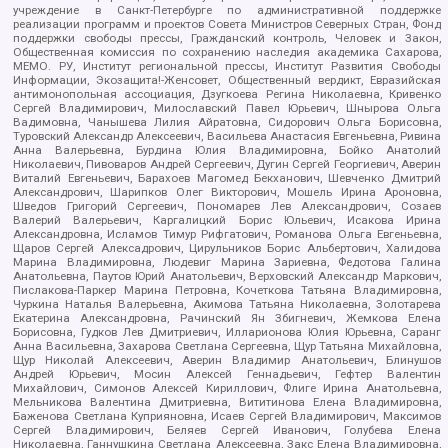
учреждение в Санкт-Петербурге по административной поддержке
реализации программ и проектов Совета Министров Северных Стран, Фонд
поддержки свободы прессы, Гражданский контроль, Человек и Закон,
Общественная комиссия по сохранению наследия академика Сахарова,
МЕМО. РУ, Институт региональной прессы, Институт Развития Свободы
Информации, Экозащита!-Женсовет, Общественный вердикт, Евразийская
антимонопольная ассоциация, Дзугкоева Регина Николаевна, Кривенко
Сергей Владимирович, Милославский Павел Юрьевич, Шнырова Ольга
Вадимовна, Чанышева Лилия Айратовна, Сидорович Ольга Борисовна,
Туровский Александр Алексеевич, Васильева Анастасия Евгеньевна, Ривина
Анна Валерьевна, Бурдина Юлия Владимировна, Бойко Анатолий
Николаевич, Пивоваров Андрей Сергеевич, Дугин Сергей Георгиевич, Аверин
Виталий Евгеньевич, Барахоев Магомед Бекханович, Шевченко Дмитрий
Александрович, Шарипков Олег Викторович, Мошель Ирина Ароновна,
Шведов Григорий Сергеевич, Пономарев Лев Александрович, Созаев
Валерий Валерьевич, Каргалицкий Борис Юльевич, Исакова Ирина
Александровна, Исламов Тимур Рифгатович, Романова Ольга Евгеньевна,
Щаров Сергей Алексадрович, Цирульников Борис Альбертович, Халидова
Марина Владимировна, Людевиг Марина Зариевна, Федотова Галина
Анатольевна, Паутов Юрий Анатольевич, Верховский Александр Маркович,
Пислакова-Паркер Марина Петровна, Кочеткова Татьяна Владимировна,
Чуркина Наталья Валерьевна, Акимова Татьяна Николаевна, Золотарева
Екатерина Александровна, Рачинский Ян Збигневич, Жемкова Елена
Борисовна, Гудков Лев Дмитриевич, Илларионова Юлия Юрьевна, Саранг
Анна Васильевна, Захарова Светлана Сергеевна, Щур Татьяна Михайловна,
Щур Николай Алексеевич, Аверин Владимир Анатольевич, Блинушов
Андрей Юрьевич, Мосин Алексей Геннадьевич, Гефтер Валентин
Михайлович, Симонов Алексей Кириллович, Флиге Ирина Анатольевна,
Мельникова Валентина Дмитриевна, Вититинова Елена Владимировна,
Баженова Светлана Куприяновна, Исаев Сергей Владимирович, Максимов
Сергей Владимирович, Беляев Сергей Иванович, Голубева Елена
Николаевна, Ганнушкина Светлана Алексеевна, Закс Елена Владимировна,