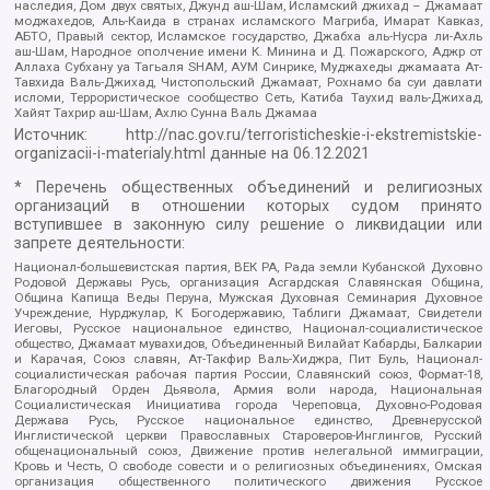
наследия, Дом двух святых, Джунд аш-Шам, Исламский джихад – Джамаат
моджахедов, Аль-Каида в странах исламского Магриба, Имарат Кавказ,
АБТО, Правый сектор, Исламское государство, Джабха аль-Нусра ли-Ахль
аш-Шам, Народное ополчение имени К. Минина и Д. Пожарского, Аджр от
Аллаха Субхану уа Тагьаля SHAM, АУМ Синрике, Муджахеды джамаата Ат-
Тавхида Валь-Джихад, Чистопольский Джамаат, Рохнамо ба суи давлати
исломи, Террористическое сообщество Сеть, Катиба Таухид валь-Джихад,
Хайят Тахрир аш-Шам, Ахлю Сунна Валь Джамаа
Источник:
http://nac.gov.ru/terroristicheskie-i-ekstremistskie-
organizacii-i-materialy.html
данные на
06.12.2021
* Перечень общественных объединений и религиозных
организаций в отношении которых судом принято
вступившее в законную силу решение о ликвидации или
запрете деятельности:
Национал-большевистская партия, ВЕК РА, Рада земли Кубанской Духовно
Родовой Державы Русь, организация Асгардская Славянская Община,
Община Капища Веды Перуна, Мужская Духовная Семинария Духовное
Учреждение, Нурджулар, К Богодержавию, Таблиги Джамаат, Свидетели
Иеговы, Русское национальное единство, Национал-социалистическое
общество, Джамаат мувахидов, Объединенный Вилайат Кабарды, Балкарии
и Карачая, Союз славян, Ат-Такфир Валь-Хиджра, Пит Буль, Национал-
социалистическая рабочая партия России, Славянский союз, Формат-18,
Благородный Орден Дьявола, Армия воли народа, Национальная
Социалистическая Инициатива города Череповца, Духовно-Родовая
Держава Русь, Русское национальное единство, Древнерусской
Инглистической церкви Православных Староверов-Инглингов, Русский
общенациональный союз, Движение против нелегальной иммиграции,
Кровь и Честь, О свободе совести и о религиозных объединениях, Омская
организация общественного политического движения Русское