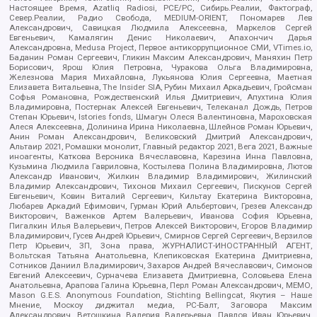
Настоящее Время, Azatliq Radiosi, PCE/PC, Сибирь.Реалии, Фактограф,
Север.Реалии, Радио Свобода, MEDIUM-ORIENT, Пономарев Лев
Александрович, Савицкая Людмила Алексеевна, Маркелов Сергей
Евгеньевич, Камалягин Денис Николаевич, Апахончич Дарья
Александровна, Medusa Project, Первое антикоррупционное СМИ, VTimes.io,
Баданин Роман Сергеевич, Гликин Максим Александрович, Маняхин Петр
Борисович, Ярош Юлия Петровна, Чуракова Ольга Владимировна,
Железнова Мария Михайловна, Лукьянова Юлия Сергеевна, Маетная
Елизавета Витальевна, The Insider SIA, Рубин Михаил Аркадьевич, Гройсман
Софья Романовна, Рождественский Илья Дмитриевич, Апухтина Юлия
Владимировна, Постернак Алексей Евгеньевич, Телеканал Дождь, Петров
Степан Юрьевич, Istories fonds, Шмагун Олеся Валентиновна, Мароховская
Алеся Алексеевна, Долинина Ирина Николаевна, Шлейнов Роман Юрьевич,
Анин Роман Александрович, Великовский Дмитрий Александрович,
Альтаир 2021, Ромашки монолит, Главный редактор 2021, Вега 2021, Важные
иноагенты, Каткова Вероника Вячеславовна, Карезина Инна Павловна,
Кузьмина Людмила Гавриловна, Костылева Полина Владимировна, Лютов
Александр Иванович, Жилкин Владимир Владимирович, Жилинский
Владимир Александрович, Тихонов Михаил Сергеевич, Пискунов Сергей
Евгеньевич, Ковин Виталий Сергеевич, Кильтау Екатерина Викторовна,
Любарев Аркадий Ефимович, Гурман Юрий Альбертович, Грезев Александр
Викторович, Важенков Артем Валерьевич, Иванова София Юрьевна,
Пигалкин Илья Валерьевич, Петров Алексей Викторович, Егоров Владимир
Владимирович, Гусев Андрей Юрьевич, Смирнов Сергей Сергеевич, Верзилов
Петр Юрьевич, ЗП, Зона права, ЖУРНАЛИСТ-ИНОСТРАННЫЙ АГЕНТ,
Вольтская Татьяна Анатольевна, Клепиковская Екатерина Дмитриевна,
Сотников Даниил Владимирович, Захаров Андрей Вячеславович, Симонов
Евгений Алексеевич, Сурначева Елизавета Дмитриевна, Соловьева Елена
Анатольевна, Арапова Галина Юрьевна, Перл Роман Александрович, МЕМО,
Mason G.E.S. Anonymous Foundation, Stichting Bellingcat, Якутия – Наше
Мнение, Москоу диджитал медиа, РС-Балт, Заговора Максим
Александрович, Ветошкина Валерия Валерьевна, Павлов Иван Юрьевич,