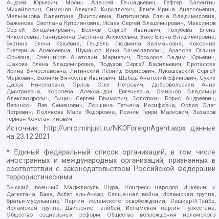
Андрей Юрьевич, Мосин Алексей Геннадьевич, Гефтер Валентин
Михайлович, Симонов Алексей Кириллович, Флиге Ирина Анатольевна,
Мельникова Валентина Дмитриевна, Вититинова Елена Владимировна,
Баженова Светлана Куприяновна, Исаев Сергей Владимирович, Максимов
Сергей Владимирович, Беляев Сергей Иванович, Голубева Елена
Николаевна, Ганнушкина Светлана Алексеевна, Закс Елена Владимировна,
Буртина Елена Юрьевна, Гендель Людмила Залмановна, Кокорина
Екатерина Алексеевна, Шуманов Илья Вячеславович, Арапова Галина
Юрьевна, Свечников Анатолий Мариевич, Прохоров Вадим Юрьевич,
Шахова Елена Владимировна, Подузов Сергей Васильевич, Протасова
Ирина Вячеславовна, Литинский Леонид Борисович, Лукашевский Сергей
Маркович, Бахмин Вячеслав Иванович, Шабад Анатолий Ефимович, Сухих
Дарья Николаевна, Орлов Олег Петрович, Добровольская Анна
Дмитриевна, Королева Александра Евгеньевна, Смирнов Владимир
Александрович, Вицин Сергей Ефимович, Золотухин Борис Андреевич,
Левинсон Лев Семенович, Локшина Татьяна Иосифовна, Орлов Олег
Петрович, Полякова Мара Федоровна, Резник Генри Маркович, Захаров
Герман Константинович
Источник:
http://unro.minjust.ru/NKOForeignAgent.aspx
данные
на
23.12.2021
* Единый федеральный список организаций, в том числе
иностранных и международных организаций, признанных в
соответствии с законодательством Российской Федерации
террористическими:
Высший военный Маджлисуль Шура, Конгресс народов Ичкерии и
Дагестана, База, Асбат аль-Ансар, Священная война, Исламская группа,
Братья-мусульмане, Партия исламского освобождения, Лашкар-И-Тайба,
Исламская группа, Движение Талибан, Исламская партия Туркестана,
Общество социальных реформ, Общество возрождения исламского