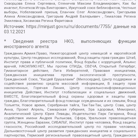
Скворцова Елена Сергеевна, Оленичев Максим Владимирович, Как бы
инагент, Кочетков Игорь Викторович, Иркутский союз библиофилов, Честные
выборы, Нобелевский призыв, Еланчик Олег Александрович, Григорьева
Алина Александровна, Григорьев Андрей Валерьевич , Гималова Регина
Эмилевна, Хисамова Регина Фаритовна
Источник:
https://minjust.gov.ru/ru/documents/7755/
данные на
03.12.2021
* Сведения реестра НКО, выполняющих функции
иностранного агента:
Гражданин.Армия.Право, Нижегородский центр немецкой и европейской
культуры, Центр гендерных исследований, Фонд защиты прав граждан Штаб,
Институт права и публичной политики, Фонд борьбы с коррупцией, Альянс
врачей, НАСИЛИЮ.НЕТ, Мы против СПИДа, СВЕЧА, Открытый Петербург,
Гуманитарное действие, Лига Избирателей, Правовая инициатива,
Гражданская инициатива против экологической преступности,
Гражданский Союз, "Хасдей Ерушалаим" (Милосердие), Центр поддержки и
содействия развитию средств массовой информации, В защиту прав
заключенных, Горячая Линия, Центр социально-информационных
инициатив Действие, Институт глобализации и социальных движений,
ВМЕСТЕ, Благотворительный фонд охраны здоровья и защиты прав
граждан, Благотворительный фонд помощи осужденным и их семьям, Фонд
Тольятти, Новое время, Серебряная тайга, Так-Так-Так, центр Сова, центр
Анна, Проект Апрель, Самарская губерния, Эра здоровья, Мемориал,
Аналитический Центр Юрия Левады, Издательство Парк Гагарина, Фонд
содействия имени Андрея Рылькова, Сфера, Уральская правозащитная
группа, Женщины Евразии, СИБАЛЬТ, Институт прав человека, Фонд защиты
гласности, Российский исследовательский центр по правам человека,
Дальневосточный центр развития гражданских инициатив и социального
партнерства, Пермский региональный правозащитный центр, Гражданское