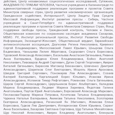
действие, Центр независимых социологических исследований, Сутяжник,
АКАДЕМИЯ ПО ПРАВАМ ЧЕЛОВЕКА, Частное учреждение в Калининграде по
административной поддержке реализации программ и проектов Совета
Министров северных стран, Центр развития некоммерческих организаций,
Гражданское содействие, Интернешнл-Р, Центр Защиты Прав Средств
Массовой Информации, Институт развития прессы - Сибирь, Частное
учреждение в Санкт-Петербурге по административной поддержке
реализации программ и проектов Совета Министров Северных Стран, Фонд
поддержки свободы прессы, Гражданский контроль, Человек и Закон,
Общественная комиссия по сохранению наследия академика Сахарова,
МЕМО. РУ, Институт региональной прессы, Институт Развития Свободы
Информации, Экозащита!-Женсовет, Общественный вердикт, Евразийская
антимонопольная ассоциация, Дзугкоева Регина Николаевна, Кривенко
Сергей Владимирович, Милославский Павел Юрьевич, Шнырова Ольга
Вадимовна, Чанышева Лилия Айратовна, Сидорович Ольга Борисовна,
Туровский Александр Алексеевич, Васильева Анастасия Евгеньевна, Ривина
Анна Валерьевна, Бурдина Юлия Владимировна, Бойко Анатолий
Николаевич, Пивоваров Андрей Сергеевич, Дугин Сергей Георгиевич, Аверин
Виталий Евгеньевич, Барахоев Магомед Бекханович, Шевченко Дмитрий
Александрович, Шарипков Олег Викторович, Мошель Ирина Ароновна,
Шведов Григорий Сергеевич, Пономарев Лев Александрович, Созаев
Валерий Валерьевич, Каргалицкий Борис Юльевич, Исакова Ирина
Александровна, Исламов Тимур Рифгатович, Романова Ольга Евгеньевна,
Щаров Сергей Алексадрович, Цирульников Борис Альбертович, Халидова
Марина Владимировна, Людевиг Марина Зариевна, Федотова Галина
Анатольевна, Паутов Юрий Анатольевич, Верховский Александр Маркович,
Пислакова-Паркер Марина Петровна, Кочеткова Татьяна Владимировна,
Чуркина Наталья Валерьевна, Акимова Татьяна Николаевна, Золотарева
Екатерина Александровна, Рачинский Ян Збигневич, Жемкова Елена
Борисовна, Гудков Лев Дмитриевич, Илларионова Юлия Юрьевна, Саранг
Анна Васильевна, Захарова Светлана Сергеевна, Щур Татьяна Михайловна,
Щур Николай Алексеевич, Аверин Владимир Анатольевич, Блинушов