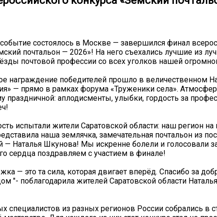
ероссийского конкурса «Земский почталь
событие состоялось в Москве — завершился финал всеро
мский почтальон — 2026»! На него съехались лучшие из лу
ёзды почтовой профессии со всех уголков нашей огромно
ое награждение победителей прошло в величественном Н
ия» — прямо в рамках форума «Труженики села». Атмосфе
у праздничной: аплодисменты, улыбки, гордость за профе
еч!
сть испытали жители Саратовской области: наш регион на
редставила наша землячка, замечательная почтальон из по
 — Наталья Шкунова! Мы искренне болели и голосовали за
его сердца поздравляем с участием в финале!
ка — это та сила, которая двигает вперёд. Спасибо за доб
ядом "- поблагодарила жителей Саратовской области Наталья
ых специалистов из разных регионов России собрались в с