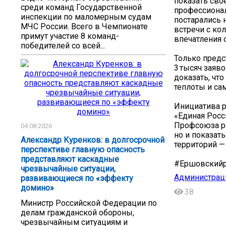
показать своё
среди команд Государственной
профессиона
инспекции по маломерным судам
постарались 
МЧС России. Всего в Чемпионате
встречи с ко
примут участие 8 команд-
впечатления 
победителей со всей...
Только предс
3 тысяч заяво
доказать, чт
теплоты и са
Инициатива р
«Единая Росс
Профсоюза ра
04.08.2026
но и показать
Александр Куренков: в долгосрочной
территорий —
перспективе главную опасность
представляют каскадные
#Ершовскийр
чрезвычайные ситуации,
Администрац
развивающиеся по «эффекту
домино»
38
Министр Российской Федерации по
делам гражданской обороны,
чрезвычайным ситуациям и