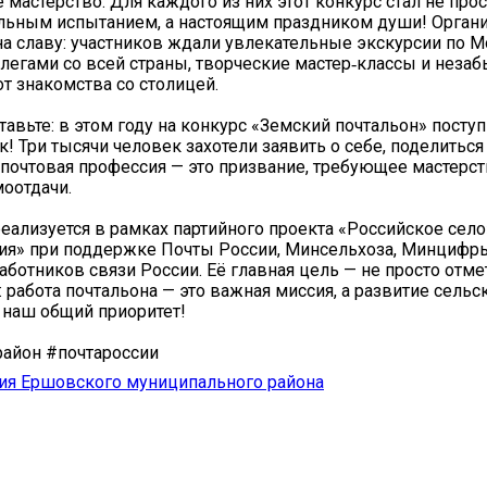
 мастерство. Для каждого из них этот конкурс стал не про
льным испытанием, а настоящим праздником души! Орган
на славу: участников ждали увлекательные экскурсии по М
ллегами со всей страны, творческие мастер‑классы и нез
от знакомства со столицей.
тавьте: в этом году на конкурс «Земский почтальон» пост
к! Три тысячи человек захотели заявить о себе, поделитьс
о почтовая профессия — это призвание, требующее мастерс
моотдачи.
еализуется в рамках партийного проекта «Российское село
ия» при поддержке Почты России, Минсельхоза, Минцифр
ботников связи России. Её главная цель — не просто отме
: работа почтальона — это важная миссия, а развитие сельс
 наш общий приоритет!
айон #почтароссии
ия Ершовского муниципального района