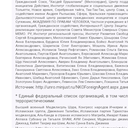
Гражданский Союз, "Хасдей Ерушалаим" (Милосердие), Центр под
инициатив Действие, Институт глобализации и социальных движен
Тольятти, Новое время, Серебряная тайга, Так-Так-Так, центр Сова
содействия имени Андрея Рылькова, Сфера, Уральская правозащитна
Дальневосточный центр развития гражданских инициатив и социа
Сутяжник, АКАДЕМИЯ ПО ПРАВАМ ЧЕЛОВЕКА, Частное учреждение в Ка
организаций, Гражданское содействие, Интернешнл-Р, Центр Защиты
реализации программ и проектов Совета Министров Северных Стран
МЕМО. РУ, Институт региональной прессы, Институт Развития Своб
Сергей Владимирович, Милославский Павел Юрьевич, Шнырова Ольга
Анна Валерьевна, Бурдина Юлия Владимировна, Бойко Анатолий Ник
Александрович, Шарипков Олег Викторович, Мошель Ирина Ароно
Александровна, Исламов Тимур Рифгатович, Романова Ольга Евгень
Анатольевна, Паутов Юрий Анатольевич, Верховский Александр Марк
Екатерина Александровна, Рачинский Ян Збигневич, Жемкова Елена 
Щур Николай Алексеевич, Аверин Владимир Анатольевич, Блинушов 
Валентина Дмитриевна, Вититинова Елена Владимировна, Баженов
Ганнушкина Светлана Алексеевна, Закс Елена Владимировна, Буртин
Анатолий Мариевич, Прохоров Вадим Юрьевич, Шахова Елена Владими
Иванович, Шабад Анатолий Ефимович, Сухих Дарья Николаевна, Орл
Золотухин Борис Андреевич, Левинсон Лев Семенович, Локшина Тать
Источник:
http://unro.minjust.ru/NKOForeignAgent.aspx
дан
* Единый федеральный список организаций, в том чис
террористическими:
Высший военный Маджлисуль Шура, Конгресс народов Ичкерии и Да
Исламская группа, Движение Талибан, Исламская партия Туркест
моджахедов, Аль-Каида в странах исламского Магриба, Имарат Кавка
Аллаха Субхану уа Тагьаля SHAM, АУМ Синрике, Муджахеды джамаа
Джихад, Хайят Тахрир аш-Шам, Ахлю Сунна Валь Джамаа