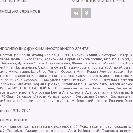
атной связи
Мы в социальных сетях:
 помощью сервисов
выполняющих функции иностранного агента:
 Настоящее Время, Azatliq Radiosi, PCE/PC, Сибирь.Реалии, Фактограф, Север
ягин Денис Николаевич, Апахончич Дарья Александровна, Medusa Project, П
етровна, Чуракова Ольга Владимировна, Железнова Мария Михайловна, Лукьян
й Илья Дмитриевич, Апухтина Юлия Владимировна, Постернак Алексей Евгеньев
рина Николаевна, Шлейнов Роман Юрьевич, Анин Роман Александрович, Вел
оника Вячеславовна, Карезина Инна Павловна, Кузьмина Людмила Гавриловна
ов Михаил Сергеевич, Пискунов Сергей Евгеньевич, Ковин Виталий Сергеевич
алерьевич, Иванова София Юрьевна, Пигалкин Илья Валерьевич, Петров Алексе
а, ЖУРНАЛИСТ-ИНОСТРАННЫЙ АГЕНТ, Вольтская Татьяна Анатольевна, Клепиков
авета Дмитриевна, Соловьева Елена Анатольевна, Арапова Галина Юрьевна, П
иа, РС-Балт, Заговора Максим Александрович, Ветошкина Валерия Валерьевна
ский союз библиофилов, Честные выборы, Нобелевский призыв, Еланчик Олег
а
е на
03.12.2021
нного агента:
ой культуры, Центр гендерных исследований, Фонд защиты прав граждан Шта
 Петербург, Гуманитарное действие, Лига Избирателей, Правовая инициат