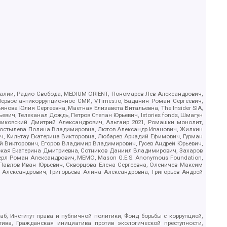
.Реалии, Радио Свобода, MEDIUM-ORIENT, Пономарев Лев Александрович,
ервое антикоррупционное СМИ, VTimes.io, Баданин Роман Сергеевич,
ова Юлия Сергеевна, Маетная Елизавета Витальевна, The Insider SIA,
ич, Телеканал Дождь, Петров Степан Юрьевич, Istories fonds, Шмагун
иковский Дмитрий Александрович, Альтаир 2021, Ромашки монолит,
, Костылева Полина Владимировна, Лютов Александр Иванович, Жилкин
, Кильтау Екатерина Викторовна, Любарев Аркадий Ефимович, Гурман
й Викторович, Егоров Владимир Владимирович, Гусев Андрей Юрьевич,
ская Екатерина Дмитриевна, Сотников Даниил Владимирович, Захаров
ерл Роман Александрович, МЕМО, Mason G.E.S. Anonymous Foundation,
, Павлов Иван Юрьевич, Скворцова Елена Сергеевна, Оленичев Максим
 Александрович, Григорьева Алина Александровна, Григорьев Андрей
б, Институт права и публичной политики, Фонд борьбы с коррупцией,
ива, Гражданская инициатива против экологической преступности,