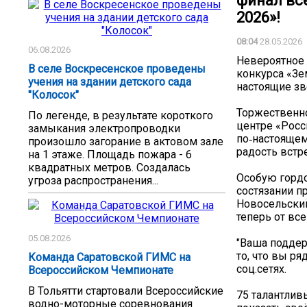
финал вс
2026»!
08:04
28.05.2026
06.08.2026
Невероятное 
В селе Воскресенское проведены
конкурса «Зе
учения на здании детского сада
настоящие зв
"Колосок"
Торжественн
По легенде, в результате короткого
центре «Росс
замыкания электропроводки
по‑настоящем
произошло загорание в актовом зале
радость встр
на 1 этаже. Площадь пожара - 6
квадратных метров. Создалась
Особую гордо
угроза распространения...
состязании п
Новосельский
теперь от вс
05.08.2026
"Ваша поддерж
то, что вы р
Команда Саратовской ГИМС на
соц.сетях.
Всероссийском Чемпионате
В Тольятти стартовали Всероссийские
75 талантлив
водно-моторные соревнования