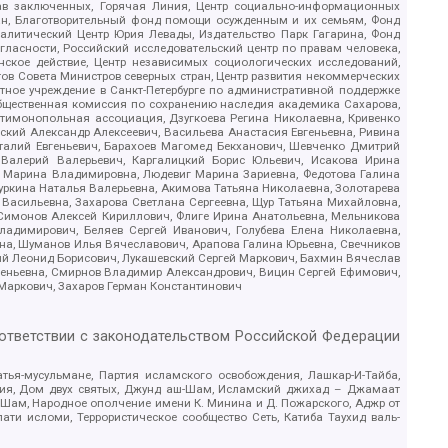
рав заключенных, Горячая Линия, Центр социально-информационных
дан, Благотворительный фонд помощи осужденным и их семьям, Фонд
 Аналитический Центр Юрия Левады, Издательство Парк Гагарина, Фонд
гласности, Российский исследовательский центр по правам человека,
ское действие, Центр независимых социологических исследований,
в Совета Министров северных стран, Центр развития некоммерческих
стное учреждение в Санкт-Петербурге по административной поддержке
Общественная комиссия по сохранению наследия академика Сахарова,
нтимонопольная ассоциация, Дзугкоева Регина Николаевна, Кривенко
кий Александр Алексеевич, Васильева Анастасия Евгеньевна, Ривина
италий Евгеньевич, Барахоев Магомед Бекханович, Шевченко Дмитрий
 Валерий Валерьевич, Каргалицкий Борис Юльевич, Исакова Ирина
ва Марина Владимировна, Людевиг Марина Зариевна, Федотова Галина
уркина Наталья Валерьевна, Акимова Татьяна Николаевна, Золотарева
 Васильевна, Захарова Светлана Сергеевна, Щур Татьяна Михайловна,
 Симонов Алексей Кириллович, Флиге Ирина Анатольевна, Мельникова
адимирович, Беляев Сергей Иванович, Голубева Елена Николаевна,
вна, Шуманов Илья Вячеславович, Арапова Галина Юрьевна, Свечников
ий Леонид Борисович, Лукашевский Сергей Маркович, Бахмин Вячеслав
геньевна, Смирнов Владимир Александрович, Вицин Сергей Ефимович,
 Маркович, Захаров Герман Константинович
оответствии с законодательством Российской Федерации
тья-мусульмане, Партия исламского освобождения, Лашкар-И-Тайба,
дия, Дом двух святых, Джунд аш-Шам, Исламский джихад – Джамаат
ш-Шам, Народное ополчение имени К. Минина и Д. Пожарского, Аджр от
и исломи, Террористическое сообщество Сеть, Катиба Таухид валь-