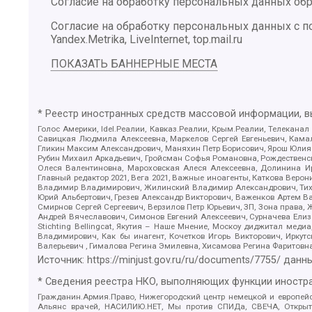
Согласие на обработку персональных данных обр
Согласие на обработку персональных данных с
Yandex.Metrika, LiveInternet, top.mail.ru
ПОКАЗАТЬ БАННЕРНЫЕ МЕСТА
* Реестр иностранных средств массовой информации, 
Голос Америки, Idel.Реалии, Кавказ.Реалии, Крым.Реалии, Телеканал
Савицкая Людмила Алексеевна, Маркелов Сергей Евгеньевич, Камал
Гликин Максим Александрович, Маняхин Петр Борисович, Ярош Юлия П
Рубин Михаил Аркадьевич, Гройсман Софья Романовна, Рождественски
Олеся Валентиновна, Мароховская Алеся Алексеевна, Долинина И
Главный редактор 2021, Вега 2021, Важные иноагенты, Каткова Вер
Владимир Владимирович, Жилинский Владимир Александрович, Тихон
Юрий Альбертович, Грезев Александр Викторович, Важенков Артем В
Смирнов Сергей Сергеевич, Верзилов Петр Юрьевич, ЗП, Зона прав
Андрей Вячеславович, Симонов Евгений Алексеевич, Сурначева Елиз
Stichting Bellingcat, Якутия – Наше Мнение, Москоу диджитал мед
Владимирович, Как бы инагент, Кочетков Игорь Викторович, Иркут
Валерьевич , Гималова Регина Эмилевна, Хисамова Регина Фаритовн
Источник:
https://minjust.gov.ru/ru/documents/7755/
данны
* Сведения реестра НКО, выполняющих функции иностра
Гражданин.Армия.Право, Нижегородский центр немецкой и европейск
Альянс врачей, НАСИЛИЮ.НЕТ, Мы против СПИДа, СВЕЧА, Открытый