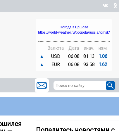
Погода в Ершове
https://world-weather.ru/pogoda/russia/tomsk/
Валюта
Дата
знач.
изм.
▲
USD
06.08
81.13
1.06
▲
EUR
06.08
93.58
1.62
ершился
Поделитесь новостями с