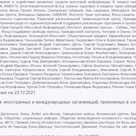
держки и содействия развитию средств массовой информации, В защиту п
ий, ВМЕСТЕ, Благотворительный фонд охраны здоровья и защиты прав граж
, центр Анна, Проект Апрель, Самарская губерния, Эра здоровья, Мемориал,
я группа, Женщины Евразии, СИБАЛЬТ, Институт прав человека, Фонд защиты 
льного партнерства, Пермский региональный правозащитный центр, Граждан
лининграде по административной поддержке реализации программ и проекто
 Прав Средств Массовой Информации, Институт развития прессы - Сибирь, Ча
, Фонд поддержки свободы прессы, Гражданский контроль, Человек и Закон, 
оды Информации, Экозащита!-Женсовет, Общественный вердикт, Евразийская а
 Вадимовна, Чанышева Лилия Айратовна, Сидорович Ольга Борисовна, Туровс
олаевич, Пивоваров Андрей Сергеевич, Дугин Сергей Георгиевич, Аверин В
вна, Шведов Григорий Сергеевич, Пономарев Лев Александрович, Созаев
евна, Щаров Сергей Алексадрович, Цирульников Борис Альбертович, Халидо
ович, Пислакова-Паркер Марина Петровна, Кочеткова Татьяна Владимировна, Ч
Борисовна, Гудков Лев Дмитриевич, Илларионова Юлия Юрьевна, Саранг Анна
Андрей Юрьевич, Мосин Алексей Геннадьевич, Гефтер Валентин Михайлович,
а Светлана Куприяновна, Исаев Сергей Владимирович, Максимов Сергей Вл
а Елена Юрьевна, Гендель Людмила Залмановна, Кокорина Екатерина Алексее
ровна, Подузов Сергей Васильевич, Протасова Ирина Вячеславовна, Литинск
ов Олег Петрович, Добровольская Анна Дмитриевна, Королева Александра Ев
яна Иосифовна, Орлов Олег Петрович, Полякова Мара Федоровна, Резник Генри
ные на
23.12.2021
ле иностранных и международных организаций, признанных в с
гестана, База, Асбат аль-Ансар, Священная война, Исламская группа, Бра
ана, Общество социальных реформ, Общество возрождения исламского насле
з, АБТО, Правый сектор, Исламское государство, Джабха аль-Нусра ли-Ахль а
та Ат-Тавхида Валь-Джихад, Чистопольский Джамаат, Рохнамо ба суи давлат