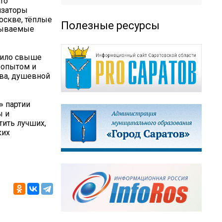
сто
изаторы
оскве, тёплые
Полезные ресурсы
абываемые
упило свыше
я опытом и
тва, душевной
» партии
ы и
тить лучших,
ких