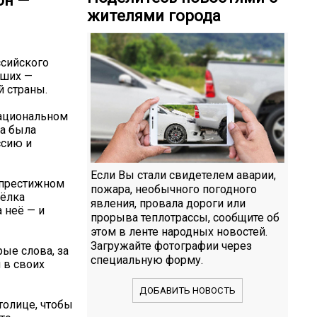
он —
жителями города
ссийского
чших —
й страны.
ациональном
ра была
ссию и
Если Вы стали свидетелем аварии,
 престижном
пожара, необычного погодного
сёлка
явления, провала дороги или
 неё — и
прорыва теплотрассы, сообщите об
этом в ленте народных новостей.
Загружайте фотографии через
рые слова, за
специальную форму.
 в своих
ДОБАВИТЬ НОВОСТЬ
толице, чтобы