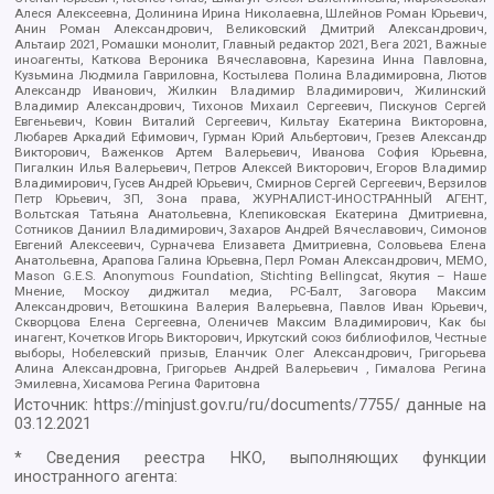
Алеся Алексеевна, Долинина Ирина Николаевна, Шлейнов Роман Юрьевич,
Анин Роман Александрович, Великовский Дмитрий Александрович,
Альтаир 2021, Ромашки монолит, Главный редактор 2021, Вега 2021, Важные
иноагенты, Каткова Вероника Вячеславовна, Карезина Инна Павловна,
Кузьмина Людмила Гавриловна, Костылева Полина Владимировна, Лютов
Александр Иванович, Жилкин Владимир Владимирович, Жилинский
Владимир Александрович, Тихонов Михаил Сергеевич, Пискунов Сергей
Евгеньевич, Ковин Виталий Сергеевич, Кильтау Екатерина Викторовна,
Любарев Аркадий Ефимович, Гурман Юрий Альбертович, Грезев Александр
Викторович, Важенков Артем Валерьевич, Иванова София Юрьевна,
Пигалкин Илья Валерьевич, Петров Алексей Викторович, Егоров Владимир
Владимирович, Гусев Андрей Юрьевич, Смирнов Сергей Сергеевич, Верзилов
Петр Юрьевич, ЗП, Зона права, ЖУРНАЛИСТ-ИНОСТРАННЫЙ АГЕНТ,
Вольтская Татьяна Анатольевна, Клепиковская Екатерина Дмитриевна,
Сотников Даниил Владимирович, Захаров Андрей Вячеславович, Симонов
Евгений Алексеевич, Сурначева Елизавета Дмитриевна, Соловьева Елена
Анатольевна, Арапова Галина Юрьевна, Перл Роман Александрович, МЕМО,
Mason G.E.S. Anonymous Foundation, Stichting Bellingcat, Якутия – Наше
Мнение, Москоу диджитал медиа, РС-Балт, Заговора Максим
Александрович, Ветошкина Валерия Валерьевна, Павлов Иван Юрьевич,
Скворцова Елена Сергеевна, Оленичев Максим Владимирович, Как бы
инагент, Кочетков Игорь Викторович, Иркутский союз библиофилов, Честные
выборы, Нобелевский призыв, Еланчик Олег Александрович, Григорьева
Алина Александровна, Григорьев Андрей Валерьевич , Гималова Регина
Эмилевна, Хисамова Регина Фаритовна
Источник:
https://minjust.gov.ru/ru/documents/7755/
данные на
03.12.2021
* Сведения реестра НКО, выполняющих функции
иностранного агента: