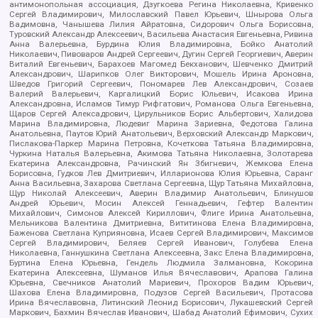
антимонопольная ассоциация, Дзугкоева Регина Николаевна, Кривенко
Сергей Владимирович, Милославский Павел Юрьевич, Шнырова Ольга
Вадимовна, Чанышева Лилия Айратовна, Сидорович Ольга Борисовна,
Туровский Александр Алексеевич, Васильева Анастасия Евгеньевна, Ривина
Анна Валерьевна, Бурдина Юлия Владимировна, Бойко Анатолий
Николаевич, Пивоваров Андрей Сергеевич, Дугин Сергей Георгиевич, Аверин
Виталий Евгеньевич, Барахоев Магомед Бекханович, Шевченко Дмитрий
Александрович, Шарипков Олег Викторович, Мошель Ирина Ароновна,
Шведов Григорий Сергеевич, Пономарев Лев Александрович, Созаев
Валерий Валерьевич, Каргалицкий Борис Юльевич, Исакова Ирина
Александровна, Исламов Тимур Рифгатович, Романова Ольга Евгеньевна,
Щаров Сергей Алексадрович, Цирульников Борис Альбертович, Халидова
Марина Владимировна, Людевиг Марина Зариевна, Федотова Галина
Анатольевна, Паутов Юрий Анатольевич, Верховский Александр Маркович,
Пислакова-Паркер Марина Петровна, Кочеткова Татьяна Владимировна,
Чуркина Наталья Валерьевна, Акимова Татьяна Николаевна, Золотарева
Екатерина Александровна, Рачинский Ян Збигневич, Жемкова Елена
Борисовна, Гудков Лев Дмитриевич, Илларионова Юлия Юрьевна, Саранг
Анна Васильевна, Захарова Светлана Сергеевна, Щур Татьяна Михайловна,
Щур Николай Алексеевич, Аверин Владимир Анатольевич, Блинушов
Андрей Юрьевич, Мосин Алексей Геннадьевич, Гефтер Валентин
Михайлович, Симонов Алексей Кириллович, Флиге Ирина Анатольевна,
Мельникова Валентина Дмитриевна, Вититинова Елена Владимировна,
Баженова Светлана Куприяновна, Исаев Сергей Владимирович, Максимов
Сергей Владимирович, Беляев Сергей Иванович, Голубева Елена
Николаевна, Ганнушкина Светлана Алексеевна, Закс Елена Владимировна,
Буртина Елена Юрьевна, Гендель Людмила Залмановна, Кокорина
Екатерина Алексеевна, Шуманов Илья Вячеславович, Арапова Галина
Юрьевна, Свечников Анатолий Мариевич, Прохоров Вадим Юрьевич,
Шахова Елена Владимировна, Подузов Сергей Васильевич, Протасова
Ирина Вячеславовна, Литинский Леонид Борисович, Лукашевский Сергей
Маркович, Бахмин Вячеслав Иванович, Шабад Анатолий Ефимович, Сухих