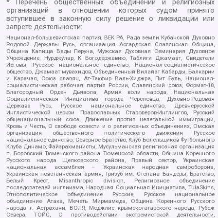
* Перечень общественных объединений и религиозных
организаций в отношении которых судом принято
вступившее в законную силу решение о ликвидации или
запрете деятельности:
Национал-большевистская партия, ВЕК РА, Рада земли Кубанской Духовно
Родовой Державы Русь, организация Асгардская Славянская Община,
Община Капища Веды Перуна, Мужская Духовная Семинария Духовное
Учреждение, Нурджулар, К Богодержавию, Таблиги Джамаат, Свидетели
Иеговы, Русское национальное единство, Национал-социалистическое
общество, Джамаат мувахидов, Объединенный Вилайат Кабарды, Балкарии
и Карачая, Союз славян, Ат-Такфир Валь-Хиджра, Пит Буль, Национал-
социалистическая рабочая партия России, Славянский союз, Формат-18,
Благородный Орден Дьявола, Армия воли народа, Национальная
Социалистическая Инициатива города Череповца, Духовно-Родовая
Держава Русь, Русское национальное единство, Древнерусской
Инглистической церкви Православных Староверов-Инглингов, Русский
общенациональный союз, Движение против нелегальной иммиграции,
Кровь и Честь, О свободе совести и о религиозных объединениях, Омская
организация общественного политического движения Русское
национальное единство, Северное Братство, Клуб Болельщиков Футбольного
Клуба Динамо, Файзрахманисты, Мусульманская религиозная организация
п. Боровский Тюменского района Тюменской области, Община Коренного
Русского народа Щелковского района, Правый сектор, Украинская
национальная ассамблея – Украинская народная самооборона,
Украинская повстанческая армия, Тризуб им. Степана Бандеры, Братство,
Белый Крест, Misanthropic division, Религиозное объединение
последователей инглиизма, Народная Социальная Инициатива, TulaSkins,
Этнополитическое объединение Русские, Русское национальное
объединение Атака, Мечеть Мирмамеда, Община Коренного Русского
народа г. Астрахани, ВОЛЯ, Меджлис крымскотатарского народа, Рубеж
Севера, ТОЙС, О противодействии экстремистской деятельности,