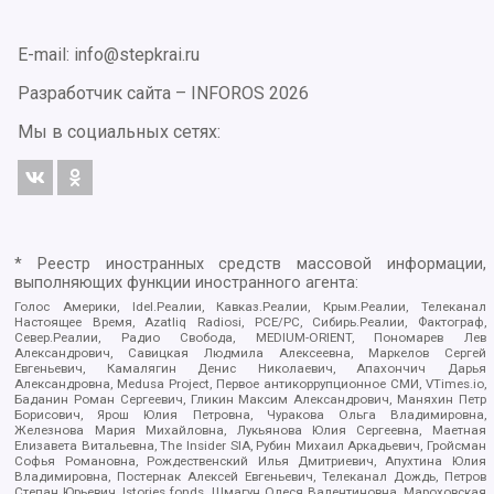
E-mail: info@stepkrai.ru
Разработчик сайта –
INFOROS
2026
Мы в социальных сетях:
* Реестр иностранных средств массовой информации,
выполняющих функции иностранного агента:
Голос Америки, Idel.Реалии, Кавказ.Реалии, Крым.Реалии, Телеканал
Настоящее Время, Azatliq Radiosi, PCE/PC, Сибирь.Реалии, Фактограф,
Север.Реалии, Радио Свобода, MEDIUM-ORIENT, Пономарев Лев
Александрович, Савицкая Людмила Алексеевна, Маркелов Сергей
Евгеньевич, Камалягин Денис Николаевич, Апахончич Дарья
Александровна, Medusa Project, Первое антикоррупционное СМИ, VTimes.io,
Баданин Роман Сергеевич, Гликин Максим Александрович, Маняхин Петр
Борисович, Ярош Юлия Петровна, Чуракова Ольга Владимировна,
Железнова Мария Михайловна, Лукьянова Юлия Сергеевна, Маетная
Елизавета Витальевна, The Insider SIA, Рубин Михаил Аркадьевич, Гройсман
Софья Романовна, Рождественский Илья Дмитриевич, Апухтина Юлия
Владимировна, Постернак Алексей Евгеньевич, Телеканал Дождь, Петров
Степан Юрьевич, Istories fonds, Шмагун Олеся Валентиновна, Мароховская