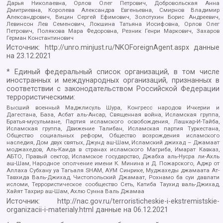
Дарья Николаевна, Орлов Олег Петрович, Добровольская Анна
Дмитриевна, Королева Александра Евгеньевна, Смирнов Владимир
Александрович, Вицин Сергей Ефимович, Золотухин Борис Андреевич,
Левинсон Лев Семенович, Локшина Татьяна Иосифовна, Орлов Олег
Петрович, Полякова Мара Федоровна, Резник Генри Маркович, Захаров
Герман Константинович
Источник:
http://unro.minjust.ru/NKOForeignAgent.aspx
данные
на
23.12.2021
* Единый федеральный список организаций, в том числе
иностранных и международных организаций, признанных в
соответствии с законодательством Российской Федерации
террористическими:
Высший военный Маджлисуль Шура, Конгресс народов Ичкерии и
Дагестана, База, Асбат аль-Ансар, Священная война, Исламская группа,
Братья-мусульмане, Партия исламского освобождения, Лашкар-И-Тайба,
Исламская группа, Движение Талибан, Исламская партия Туркестана,
Общество социальных реформ, Общество возрождения исламского
наследия, Дом двух святых, Джунд аш-Шам, Исламский джихад – Джамаат
моджахедов, Аль-Каида в странах исламского Магриба, Имарат Кавказ,
АБТО, Правый сектор, Исламское государство, Джабха аль-Нусра ли-Ахль
аш-Шам, Народное ополчение имени К. Минина и Д. Пожарского, Аджр от
Аллаха Субхану уа Тагьаля SHAM, АУМ Синрике, Муджахеды джамаата Ат-
Тавхида Валь-Джихад, Чистопольский Джамаат, Рохнамо ба суи давлати
исломи, Террористическое сообщество Сеть, Катиба Таухид валь-Джихад,
Хайят Тахрир аш-Шам, Ахлю Сунна Валь Джамаа
Источник:
http://nac.gov.ru/terroristicheskie-i-ekstremistskie-
organizacii-i-materialy.html
данные на
06.12.2021