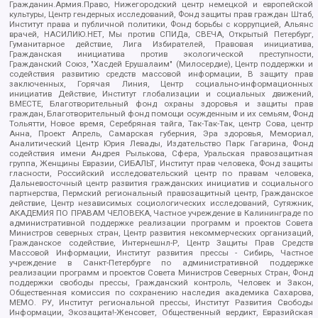
Гражданин.Армия.Право, Нижегородский центр немецкой и европейской
культуры, Центр гендерных исследований, Фонд защиты прав граждан Штаб,
Институт права и публичной политики, Фонд борьбы с коррупцией, Альянс
врачей, НАСИЛИЮ.НЕТ, Мы против СПИДа, СВЕЧА, Открытый Петербург,
Гуманитарное действие, Лига Избирателей, Правовая инициатива,
Гражданская инициатива против экологической преступности,
Гражданский Союз, "Хасдей Ерушалаим" (Милосердие), Центр поддержки и
содействия развитию средств массовой информации, В защиту прав
заключенных, Горячая Линия, Центр социально-информационных
инициатив Действие, Институт глобализации и социальных движений,
ВМЕСТЕ, Благотворительный фонд охраны здоровья и защиты прав
граждан, Благотворительный фонд помощи осужденным и их семьям, Фонд
Тольятти, Новое время, Серебряная тайга, Так-Так-Так, центр Сова, центр
Анна, Проект Апрель, Самарская губерния, Эра здоровья, Мемориал,
Аналитический Центр Юрия Левады, Издательство Парк Гагарина, Фонд
содействия имени Андрея Рылькова, Сфера, Уральская правозащитная
группа, Женщины Евразии, СИБАЛЬТ, Институт прав человека, Фонд защиты
гласности, Российский исследовательский центр по правам человека,
Дальневосточный центр развития гражданских инициатив и социального
партнерства, Пермский региональный правозащитный центр, Гражданское
действие, Центр независимых социологических исследований, Сутяжник,
АКАДЕМИЯ ПО ПРАВАМ ЧЕЛОВЕКА, Частное учреждение в Калининграде по
административной поддержке реализации программ и проектов Совета
Министров северных стран, Центр развития некоммерческих организаций,
Гражданское содействие, Интернешнл-Р, Центр Защиты Прав Средств
Массовой Информации, Институт развития прессы - Сибирь, Частное
учреждение в Санкт-Петербурге по административной поддержке
реализации программ и проектов Совета Министров Северных Стран, Фонд
поддержки свободы прессы, Гражданский контроль, Человек и Закон,
Общественная комиссия по сохранению наследия академика Сахарова,
МЕМО. РУ, Институт региональной прессы, Институт Развития Свободы
Информации, Экозащита!-Женсовет, Общественный вердикт, Евразийская