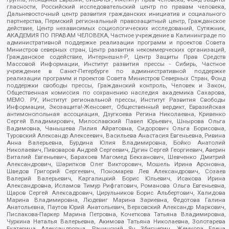
гласности, Российский исследовательский центр по правам человека,
Дальневосточный центр развития гражданских инициатив и социального
партнерства, Пермский региональный правозащитный центр, Гражданское
действие, Центр независимых социологических исследований, Сутяжник,
АКАДЕМИЯ ПО ПРАВАМ ЧЕЛОВЕКА, Частное учреждение в Калининграде по
административной поддержке реализации программ и проектов Совета
Министров северных стран, Центр развития некоммерческих организаций,
Гражданское содействие, Интернешнл-Р, Центр Защиты Прав Средств
Массовой Информации, Институт развития прессы - Сибирь, Частное
учреждение в Санкт-Петербурге по административной поддержке
реализации программ и проектов Совета Министров Северных Стран, Фонд
поддержки свободы прессы, Гражданский контроль, Человек и Закон,
Общественная комиссия по сохранению наследия академика Сахарова,
МЕМО. РУ, Институт региональной прессы, Институт Развития Свободы
Информации, Экозащита!-Женсовет, Общественный вердикт, Евразийская
антимонопольная ассоциация, Дзугкоева Регина Николаевна, Кривенко
Сергей Владимирович, Милославский Павел Юрьевич, Шнырова Ольга
Вадимовна, Чанышева Лилия Айратовна, Сидорович Ольга Борисовна,
Туровский Александр Алексеевич, Васильева Анастасия Евгеньевна, Ривина
Анна Валерьевна, Бурдина Юлия Владимировна, Бойко Анатолий
Николаевич, Пивоваров Андрей Сергеевич, Дугин Сергей Георгиевич, Аверин
Виталий Евгеньевич, Барахоев Магомед Бекханович, Шевченко Дмитрий
Александрович, Шарипков Олег Викторович, Мошель Ирина Ароновна,
Шведов Григорий Сергеевич, Пономарев Лев Александрович, Созаев
Валерий Валерьевич, Каргалицкий Борис Юльевич, Исакова Ирина
Александровна, Исламов Тимур Рифгатович, Романова Ольга Евгеньевна,
Щаров Сергей Алексадрович, Цирульников Борис Альбертович, Халидова
Марина Владимировна, Людевиг Марина Зариевна, Федотова Галина
Анатольевна, Паутов Юрий Анатольевич, Верховский Александр Маркович,
Пислакова-Паркер Марина Петровна, Кочеткова Татьяна Владимировна,
Чуркина Наталья Валерьевна, Акимова Татьяна Николаевна, Золотарева
Екатерина Александровна, Рачинский Ян Збигневич, Жемкова Елена