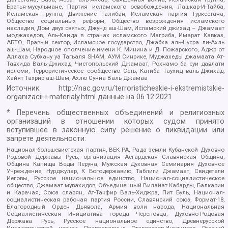
Братья-мусульмане, Партия исламского освобождения, Лашкар-И-Тайба,
Исламская группа, Движение Талибан, Исламская партия Туркестана,
Общество социальных реформ, Общество возрождения исламского
наследия, Дом двух святых, Джунд аш-Шам, Исламский джихад – Джамаат
моджахедов, Аль-Каида в странах исламского Магриба, Имарат Кавказ,
АБТО, Правый сектор, Исламское государство, Джабха аль-Нусра ли-Ахль
аш-Шам, Народное ополчение имени К. Минина и Д. Пожарского, Аджр от
Аллаха Субхану уа Тагьаля SHAM, АУМ Синрике, Муджахеды джамаата Ат-
Тавхида Валь-Джихад, Чистопольский Джамаат, Рохнамо ба суи давлати
исломи, Террористическое сообщество Сеть, Катиба Таухид валь-Джихад,
Хайят Тахрир аш-Шам, Ахлю Сунна Валь Джамаа
Источник:
http://nac.gov.ru/terroristicheskie-i-ekstremistskie-
organizacii-i-materialy.html
данные на
06.12.2021
* Перечень общественных объединений и религиозных
организаций в отношении которых судом принято
вступившее в законную силу решение о ликвидации или
запрете деятельности:
Национал-большевистская партия, ВЕК РА, Рада земли Кубанской Духовно
Родовой Державы Русь, организация Асгардская Славянская Община,
Община Капища Веды Перуна, Мужская Духовная Семинария Духовное
Учреждение, Нурджулар, К Богодержавию, Таблиги Джамаат, Свидетели
Иеговы, Русское национальное единство, Национал-социалистическое
общество, Джамаат мувахидов, Объединенный Вилайат Кабарды, Балкарии
и Карачая, Союз славян, Ат-Такфир Валь-Хиджра, Пит Буль, Национал-
социалистическая рабочая партия России, Славянский союз, Формат-18,
Благородный Орден Дьявола, Армия воли народа, Национальная
Социалистическая Инициатива города Череповца, Духовно-Родовая
Держава Русь, Русское национальное единство, Древнерусской
Инглистической церкви Православных Староверов-Инглингов, Русский