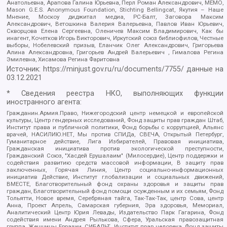
Анатольевна, Арапова Галина Юрьевна, Перл Роман Александрович, МЕМО,
Mason G.E.S. Anonymous Foundation, Stichting Bellingcat, Якутия – Наше
Мнение, Москоу диджитал медиа, РС-Балт, Заговора Максим
Александрович, Ветошкина Валерия Валерьевна, Павлов Иван Юрьевич,
Скворцова Елена Сергеевна, Оленичев Максим Владимирович, Как бы
инагент, Кочетков Игорь Викторович, Иркутский союз библиофилов, Честные
выборы, Нобелевский призыв, Еланчик Олег Александрович, Григорьева
Алина Александровна, Григорьев Андрей Валерьевич , Гималова Регина
Эмилевна, Хисамова Регина Фаритовна
Источник:
https://minjust.gov.ru/ru/documents/7755/
данные на
03.12.2021
* Сведения реестра НКО, выполняющих функции
иностранного агента:
Гражданин.Армия.Право, Нижегородский центр немецкой и европейской
культуры, Центр гендерных исследований, Фонд защиты прав граждан Штаб,
Институт права и публичной политики, Фонд борьбы с коррупцией, Альянс
врачей, НАСИЛИЮ.НЕТ, Мы против СПИДа, СВЕЧА, Открытый Петербург,
Гуманитарное действие, Лига Избирателей, Правовая инициатива,
Гражданская инициатива против экологической преступности,
Гражданский Союз, "Хасдей Ерушалаим" (Милосердие), Центр поддержки и
содействия развитию средств массовой информации, В защиту прав
заключенных, Горячая Линия, Центр социально-информационных
инициатив Действие, Институт глобализации и социальных движений,
ВМЕСТЕ, Благотворительный фонд охраны здоровья и защиты прав
граждан, Благотворительный фонд помощи осужденным и их семьям, Фонд
Тольятти, Новое время, Серебряная тайга, Так-Так-Так, центр Сова, центр
Анна, Проект Апрель, Самарская губерния, Эра здоровья, Мемориал,
Аналитический Центр Юрия Левады, Издательство Парк Гагарина, Фонд
содействия имени Андрея Рылькова, Сфера, Уральская правозащитная
группа, Женщины Евразии, СИБАЛЬТ, Институт прав человека, Фонд защиты