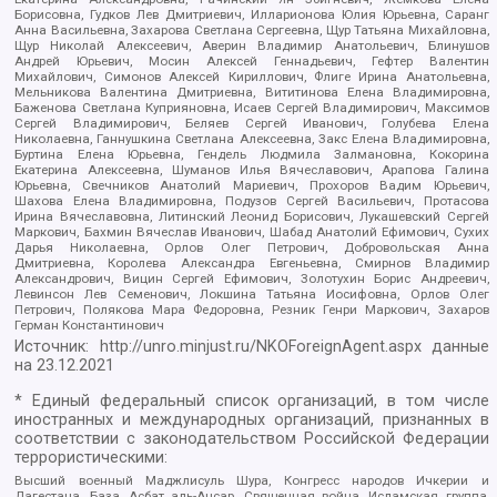
Борисовна, Гудков Лев Дмитриевич, Илларионова Юлия Юрьевна, Саранг
Анна Васильевна, Захарова Светлана Сергеевна, Щур Татьяна Михайловна,
Щур Николай Алексеевич, Аверин Владимир Анатольевич, Блинушов
Андрей Юрьевич, Мосин Алексей Геннадьевич, Гефтер Валентин
Михайлович, Симонов Алексей Кириллович, Флиге Ирина Анатольевна,
Мельникова Валентина Дмитриевна, Вититинова Елена Владимировна,
Баженова Светлана Куприяновна, Исаев Сергей Владимирович, Максимов
Сергей Владимирович, Беляев Сергей Иванович, Голубева Елена
Николаевна, Ганнушкина Светлана Алексеевна, Закс Елена Владимировна,
Буртина Елена Юрьевна, Гендель Людмила Залмановна, Кокорина
Екатерина Алексеевна, Шуманов Илья Вячеславович, Арапова Галина
Юрьевна, Свечников Анатолий Мариевич, Прохоров Вадим Юрьевич,
Шахова Елена Владимировна, Подузов Сергей Васильевич, Протасова
Ирина Вячеславовна, Литинский Леонид Борисович, Лукашевский Сергей
Маркович, Бахмин Вячеслав Иванович, Шабад Анатолий Ефимович, Сухих
Дарья Николаевна, Орлов Олег Петрович, Добровольская Анна
Дмитриевна, Королева Александра Евгеньевна, Смирнов Владимир
Александрович, Вицин Сергей Ефимович, Золотухин Борис Андреевич,
Левинсон Лев Семенович, Локшина Татьяна Иосифовна, Орлов Олег
Петрович, Полякова Мара Федоровна, Резник Генри Маркович, Захаров
Герман Константинович
Источник:
http://unro.minjust.ru/NKOForeignAgent.aspx
данные
на
23.12.2021
* Единый федеральный список организаций, в том числе
иностранных и международных организаций, признанных в
соответствии с законодательством Российской Федерации
террористическими:
Высший военный Маджлисуль Шура, Конгресс народов Ичкерии и
Дагестана, База, Асбат аль-Ансар, Священная война, Исламская группа,