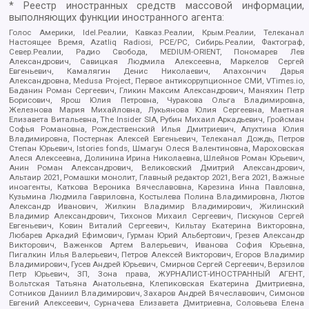
* Реестр иностранных средств массовой информации,
выполняющих функции иностранного агента:
Голос Америки, Idel.Реалии, Кавказ.Реалии, Крым.Реалии, Телеканал
Настоящее Время, Azatliq Radiosi, PCE/PC, Сибирь.Реалии, Фактограф,
Север.Реалии, Радио Свобода, MEDIUM-ORIENT, Пономарев Лев
Александрович, Савицкая Людмила Алексеевна, Маркелов Сергей
Евгеньевич, Камалягин Денис Николаевич, Апахончич Дарья
Александровна, Medusa Project, Первое антикоррупционное СМИ, VTimes.io,
Баданин Роман Сергеевич, Гликин Максим Александрович, Маняхин Петр
Борисович, Ярош Юлия Петровна, Чуракова Ольга Владимировна,
Железнова Мария Михайловна, Лукьянова Юлия Сергеевна, Маетная
Елизавета Витальевна, The Insider SIA, Рубин Михаил Аркадьевич, Гройсман
Софья Романовна, Рождественский Илья Дмитриевич, Апухтина Юлия
Владимировна, Постернак Алексей Евгеньевич, Телеканал Дождь, Петров
Степан Юрьевич, Istories fonds, Шмагун Олеся Валентиновна, Мароховская
Алеся Алексеевна, Долинина Ирина Николаевна, Шлейнов Роман Юрьевич,
Анин Роман Александрович, Великовский Дмитрий Александрович,
Альтаир 2021, Ромашки монолит, Главный редактор 2021, Вега 2021, Важные
иноагенты, Каткова Вероника Вячеславовна, Карезина Инна Павловна,
Кузьмина Людмила Гавриловна, Костылева Полина Владимировна, Лютов
Александр Иванович, Жилкин Владимир Владимирович, Жилинский
Владимир Александрович, Тихонов Михаил Сергеевич, Пискунов Сергей
Евгеньевич, Ковин Виталий Сергеевич, Кильтау Екатерина Викторовна,
Любарев Аркадий Ефимович, Гурман Юрий Альбертович, Грезев Александр
Викторович, Важенков Артем Валерьевич, Иванова София Юрьевна,
Пигалкин Илья Валерьевич, Петров Алексей Викторович, Егоров Владимир
Владимирович, Гусев Андрей Юрьевич, Смирнов Сергей Сергеевич, Верзилов
Петр Юрьевич, ЗП, Зона права, ЖУРНАЛИСТ-ИНОСТРАННЫЙ АГЕНТ,
Вольтская Татьяна Анатольевна, Клепиковская Екатерина Дмитриевна,
Сотников Даниил Владимирович, Захаров Андрей Вячеславович, Симонов
Евгений Алексеевич, Сурначева Елизавета Дмитриевна, Соловьева Елена